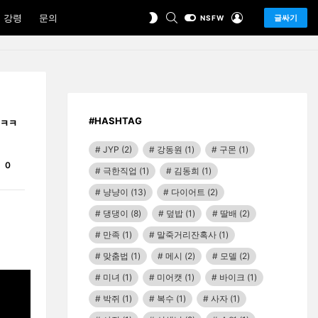
SEARCH
LOGIN
SWITCH
 강령
문의
글싸기
NSFW
SKIN
#HASHTAG
ㅋㅋㅋㅋ
JYP
(2)
강동원
(1)
구몬
(1)
Comments
0
극한직업
(1)
김동희
(1)
냥냥이
(13)
다이어트
(2)
댕댕이
(8)
덮밥
(1)
딸배
(2)
만족
(1)
말죽거리잔혹사
(1)
맞춤법
(1)
메시
(2)
모델
(2)
미녀
(1)
미어캣
(1)
바이크
(1)
박쥐
(1)
복수
(1)
사자
(1)