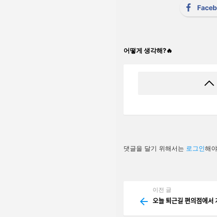
Face
어떻게 생각해?🔥
답
댓글을 달기 위해서는
로그인
해야
글
남
기
기
이전 글
See
more
오늘 퇴근길 편의점에서 