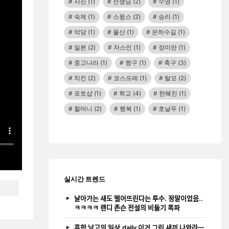
사진
(1)
선생님
(2)
수영
(1)
숙제
(1)
스윙스
(2)
승리
(1)
악당
(1)
울산
(1)
은하수길
(1)
일본
(2)
자스민
(1)
장미란
(1)
중고나라
(1)
짱구
(1)
축구
(3)
치킨
(2)
코스프레
(1)
탈모
(2)
포토샵
(1)
학교
(4)
한혜진
(1)
할머니
(2)
행복
(1)
호날두
(1)
실시간 트렌드
날아가는 새도 떨어뜨린다는 투수. 정말이었음..
ㅋㅋㅋㅋ 랜디 존슨 전설의 비둘기 폭파
흔한 남고의 일상.daily 이거 그린 새끼 나와라ㅡ