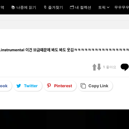
내역
📚 나중에 읽기
🔖 즐겨찾기
🗂 내 컬렉션
토픽
무우무우
ㅋㅋㅋ.instrumental 이건 브금때문에 봐도 봐도 웃김ㅋㅋㅋㅋㅋㅋㅋㅋㅋㅋㅋㅋㅋㅋ
1
좋아요
book
Twitter
Pinterest
Copy Link