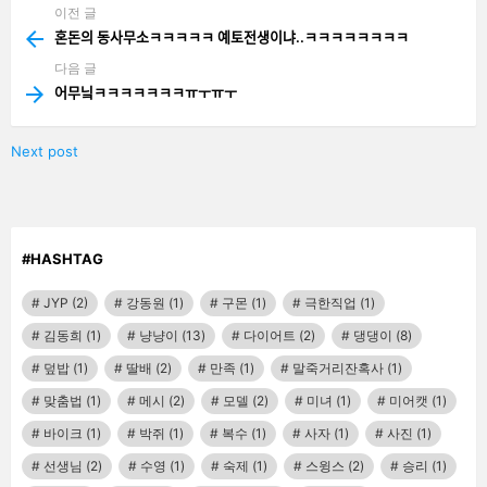
이전 글
See
more
혼돈의 동사무소ㅋㅋㅋㅋㅋ 예토전생이냐..ㅋㅋㅋㅋㅋㅋㅋㅋ
다음 글
어무닠ㅋㅋㅋㅋㅋㅋㅋㅠㅜㅠㅜ
Next post
#HASHTAG
JYP
(2)
강동원
(1)
구몬
(1)
극한직업
(1)
김동희
(1)
냥냥이
(13)
다이어트
(2)
댕댕이
(8)
덮밥
(1)
딸배
(2)
만족
(1)
말죽거리잔혹사
(1)
맞춤법
(1)
메시
(2)
모델
(2)
미녀
(1)
미어캣
(1)
바이크
(1)
박쥐
(1)
복수
(1)
사자
(1)
사진
(1)
선생님
(2)
수영
(1)
숙제
(1)
스윙스
(2)
승리
(1)