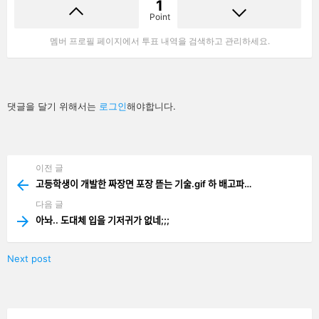
1
Point
멤버 프로필 페이지에서 투표 내역을 검색하고 관리하세요.
답
댓글을 달기 위해서는
로그인
해야합니다.
글
남
기
기
이전 글
See
more
고등학생이 개발한 짜장면 포장 뜯는 기술.gif 하 배고파…
다음 글
아놔.. 도대체 입을 기저귀가 없네;;;
Next post