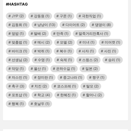
#HASHTAG
JYP
(2)
강동원
(1)
구몬
(1)
극한직업
(1)
김동희
(1)
냥냥이
(13)
다이어트
(2)
댕댕이
(8)
덮밥
(1)
딸배
(2)
만족
(1)
말죽거리잔혹사
(1)
맞춤법
(1)
메시
(2)
모델
(2)
미녀
(1)
미어캣
(1)
바이크
(1)
박쥐
(1)
복수
(1)
사자
(1)
사진
(1)
선생님
(2)
수영
(1)
숙제
(1)
스윙스
(2)
승리
(1)
악당
(1)
울산
(1)
은하수길
(1)
일본
(2)
자스민
(1)
장미란
(1)
중고나라
(1)
짱구
(1)
축구
(3)
치킨
(2)
코스프레
(1)
탈모
(2)
포토샵
(1)
학교
(4)
한혜진
(1)
할머니
(2)
행복
(1)
호날두
(1)