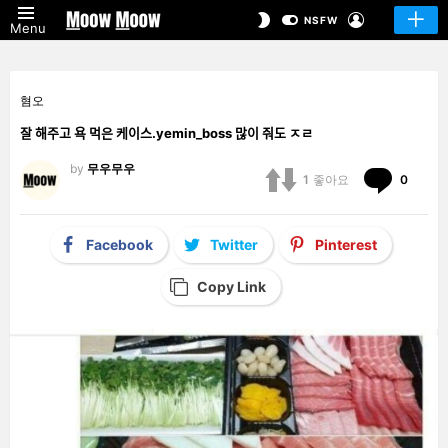
LOGIN
SWITCH
NSFW
Menu
SKIN
혐오
잘 해주고 욕 먹은 케이스.yemin_boss 많이 줘도 ㅈㄹ
by
무우무우
Comm
1
좋아요
0
Facebook
Twitter
Pinterest
Copy Link