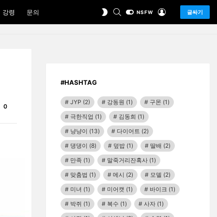
SEARCH
LOGIN
SWITCH
 강령
문의
글싸기
NSFW
SKIN
#HASHTAG
JYP
(2)
강동원
(1)
구몬
(1)
Comments
0
극한직업
(1)
김동희
(1)
냥냥이
(13)
다이어트
(2)
댕댕이
(8)
덮밥
(1)
딸배
(2)
만족
(1)
말죽거리잔혹사
(1)
맞춤법
(1)
메시
(2)
모델
(2)
미녀
(1)
미어캣
(1)
바이크
(1)
박쥐
(1)
복수
(1)
사자
(1)