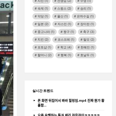
사진
(1)
선생님
(2)
수영
(1)
숙제
(1)
스윙스
(2)
승리
(1)
악당
(1)
울산
(1)
은하수길
(1)
일본
(2)
자스민
(1)
장미란
(1)
중고나라
(1)
짱구
(1)
축구
(3)
치킨
(2)
코스프레
(1)
탈모
(2)
포토샵
(1)
학교
(4)
한혜진
(1)
할머니
(2)
행복
(1)
호날두
(1)
실시간 트렌드
폰 화면 뒤집어서 봐바 힐링임.mp4 진짜 뭔가 황
홀함…
요즘 유행하는 톰과 제리 걸음걸이ㅋㅋㅋㅋㅋ