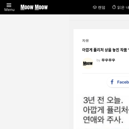
🎲 랜덤
⏱ 읽은 
Menu
자유
아깝게 퓰리처 상을 놓친
by
무우무우
Face