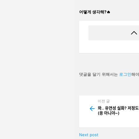
어떻게 생각해?🔥
답
댓글을 달기 위해서는
로그인
해야
글
남
기
기
이전 글
See
more
와.. 유연성 실화? 저정도
(응 아니야~)
Next post