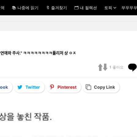
내역
📚 나중에 읽기
🔖 즐겨찾기
🗂 내 컬렉션
토픽
무우무우
 작품 "연애와 주사." ㅋㅋㅋㅋㅋㅋㅋㅋ퓰리처 상 ㅇㅈ
1
좋아요
book
Twitter
Pinterest
Copy Link