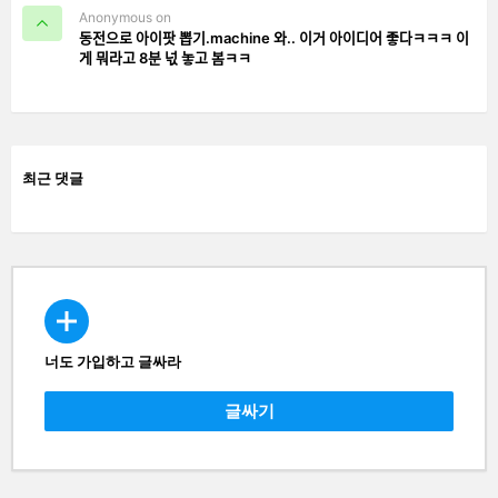
Anonymous on
동전으로 아이팟 뽑기.machine 와.. 이거 아이디어 좋다ㅋㅋㅋ 이
게 뭐라고 8분 넋 놓고 봄ㅋㅋ
최근 댓글
너도 가입하고 글싸라
CREATE
글싸기