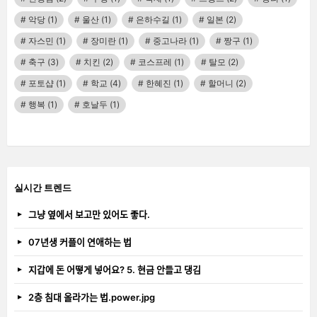
악당
(1)
울산
(1)
은하수길
(1)
일본
(2)
자스민
(1)
장미란
(1)
중고나라
(1)
짱구
(1)
축구
(3)
치킨
(2)
코스프레
(1)
탈모
(2)
포토샵
(1)
학교
(4)
한혜진
(1)
할머니
(2)
행복
(1)
호날두
(1)
실시간 트렌드
그냥 옆에서 보고만 있어도 좋다.
07년생 커플이 연애하는 법
지갑에 돈 어떻게 넣어요? 5. 현금 안들고 댕김
2층 침대 올라가는 법.power.jpg