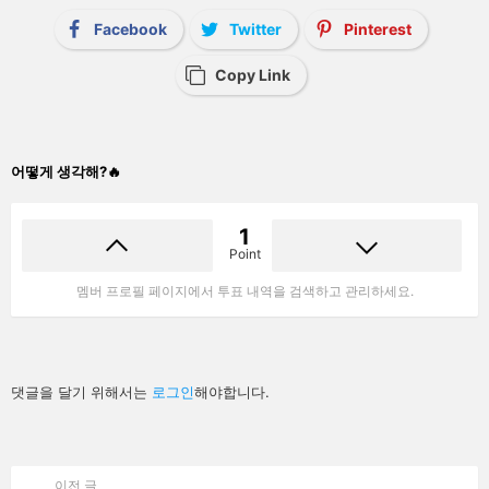
Facebook
Twitter
Pinterest
Copy Link
어떻게 생각해?🔥
1
Point
멤버 프로필 페이지에서 투표 내역을 검색하고 관리하세요.
답
댓글을 달기 위해서는
로그인
해야합니다.
글
남
기
기
이전 글
See