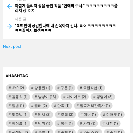
more
아깝게 퓰리처 상을 놓친 작품 "연애와 주사." ㅋㅋㅋㅋㅋㅋㅋㅋ퓰
리처 상 ㅇㅈ
다음 글
10초 안에 공감한다에 내 손목아지 건다. ㄹㅇ ㅋㅋㅋㅋㅋㅋㅋㅋ
ㅋㅋ끝까지 보셈ㅋㅋㅋ
Next post
#HASHTAG
JYP
(2)
강동원
(1)
구몬
(1)
극한직업
(1)
김동희
(1)
냥냥이
(13)
다이어트
(2)
댕댕이
(8)
덮밥
(1)
딸배
(2)
만족
(1)
말죽거리잔혹사
(1)
맞춤법
(1)
메시
(2)
모델
(2)
미녀
(1)
미어캣
(1)
바이크
(1)
박쥐
(1)
복수
(1)
사자
(1)
사진
(1)
선생님
(2)
수영
(1)
숙제
(1)
스윙스
(2)
승리
(1)