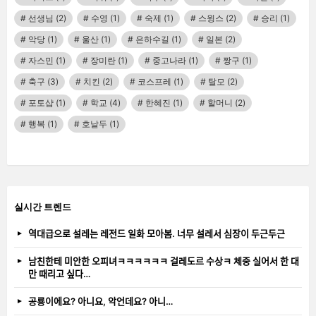
선생님
(2)
수영
(1)
숙제
(1)
스윙스
(2)
승리
(1)
악당
(1)
울산
(1)
은하수길
(1)
일본
(2)
자스민
(1)
장미란
(1)
중고나라
(1)
짱구
(1)
축구
(3)
치킨
(2)
코스프레
(1)
탈모
(2)
포토샵
(1)
학교
(4)
한혜진
(1)
할머니
(2)
행복
(1)
호날두
(1)
실시간 트렌드
역대급으로 설레는 레전드 일화 모아봄. 너무 설레서 심장이 두근두근
남친한테 미안한 오피녀ㅋㅋㅋㅋㅋㅋ 걸레도르 수상ㅋ 체중 실어서 한 대
만 때리고 싶다…
공룡이에요? 아니요, 악언데요? 아니…