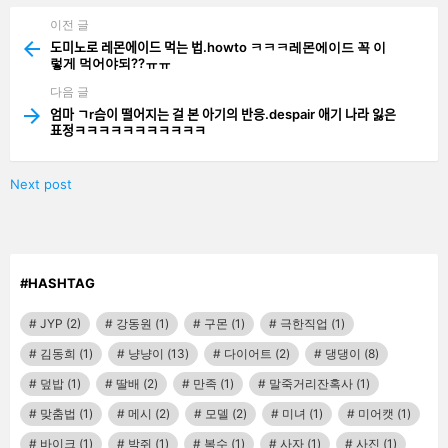
이전 글
See
more
도미노로 레몬에이드 먹는 법.howto ㅋㅋㅋ레몬에이드 꼭 이
렇게 먹어야되??ㅠㅠ
다음 글
엄마 ㄱr슴이 떨어지는 걸 본 아기의 반응.despair 애기 나라 잃은
표정ㅋㅋㅋㅋㅋㅋㅋㅋㅋㅋㅋ
Next post
#HASHTAG
JYP
(2)
강동원
(1)
구몬
(1)
극한직업
(1)
김동희
(1)
냥냥이
(13)
다이어트
(2)
댕댕이
(8)
덮밥
(1)
딸배
(2)
만족
(1)
말죽거리잔혹사
(1)
맞춤법
(1)
메시
(2)
모델
(2)
미녀
(1)
미어캣
(1)
바이크
(1)
박쥐
(1)
복수
(1)
사자
(1)
사진
(1)