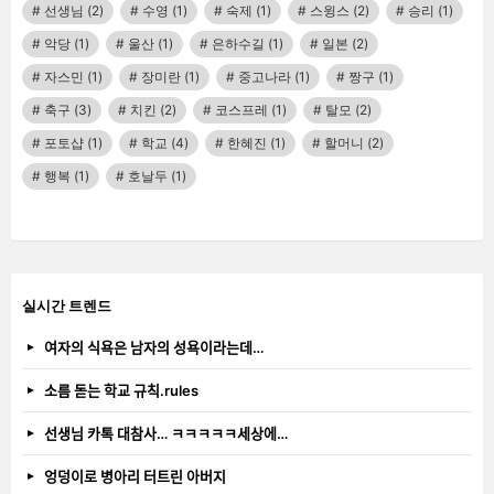
선생님
(2)
수영
(1)
숙제
(1)
스윙스
(2)
승리
(1)
악당
(1)
울산
(1)
은하수길
(1)
일본
(2)
자스민
(1)
장미란
(1)
중고나라
(1)
짱구
(1)
축구
(3)
치킨
(2)
코스프레
(1)
탈모
(2)
포토샵
(1)
학교
(4)
한혜진
(1)
할머니
(2)
행복
(1)
호날두
(1)
실시간 트렌드
여자의 식욕은 남자의 성욕이라는데…
소름 돋는 학교 규칙.rules
선생님 카톡 대참사… ㅋㅋㅋㅋㅋ세상에…
엉덩이로 병아리 터트린 아버지