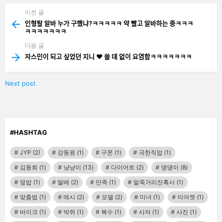
이전 글
See
more
인형탈 알바 누가 구했냐?ㅋㅋㅋㅋㅋ 약 빨고 알바하는 중ㅋㅋㅋ
ㅋㅋㅋㅋㅋㅋㅋ
다음 글
자스민이 되고 싶었던 지니 ❤️ 쓸 데 없이 요염함ㅋㅋㅋㅋㅋㅋㅋ
Next post
#HASHTAG
JYP
(2)
강동원
(1)
구몬
(1)
극한직업
(1)
김동희
(1)
냥냥이
(13)
다이어트
(2)
댕댕이
(8)
덮밥
(1)
딸배
(2)
만족
(1)
말죽거리잔혹사
(1)
맞춤법
(1)
메시
(2)
모델
(2)
미녀
(1)
미어캣
(1)
바이크
(1)
박쥐
(1)
복수
(1)
사자
(1)
사진
(1)