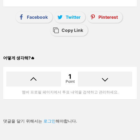
Facebook
Twitter
Pinterest
Copy Link
어떻게 생각해?🔥
1
Point
멤버 프로필 페이지에서 투표 내역을 검색하고 관리하세요.
답
댓글을 달기 위해서는
로그인
해야합니다.
글
남
기
기