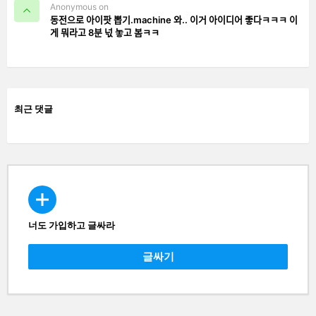
Anonymous on
동전으로 아이팟 뽑기.machine 와.. 이거 아이디어 좋다ㅋㅋㅋ 이
게 뭐라고 8분 넋 놓고 봄ㅋㅋ
최근 댓글
너도 가입하고 글싸라
CREATE
글싸기