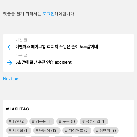
답
댓글을 달기 위해서는
로그인
해야합니다.
글
남
기
기
이전 글
See
more
어벤져스 메이크업 ㄷㄷ 이 누님은 손이 포토샵이네
다음 글
5초만에 끝난 운전 연습.accident
Next post
#HASHTAG
JYP
(2)
강동원
(1)
구몬
(1)
극한직업
(1)
김동희
(1)
냥냥이
(13)
다이어트
(2)
댕댕이
(8)