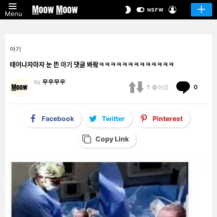
LOGIN
SWITCH
NSFW
Menu
SKIN
아기
태어나자마자 눈 뜬 아기 댓글 봐랔ㅋㅋㅋㅋㅋㅋㅋㅋㅋㅋㅋㅋㅋ
by
무우무우
Comm
1
좋아요
0
Facebook
Twitter
Pinterest
Copy Link