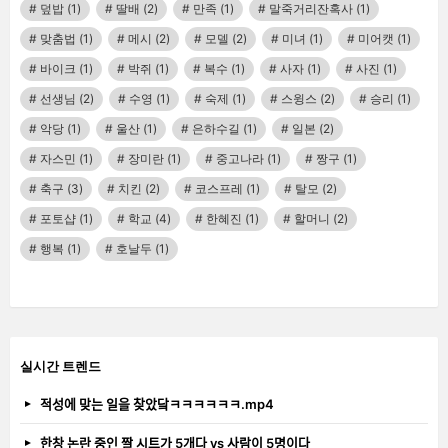
덮밥
(1)
딸배
(2)
만족
(1)
말죽거리잔혹사
(1)
맞춤법
(1)
메시
(2)
모델
(2)
미녀
(1)
미어캣
(1)
바이크
(1)
박쥐
(1)
복수
(1)
사자
(1)
사진
(1)
선생님
(2)
수영
(1)
숙제
(1)
스윙스
(2)
승리
(1)
악당
(1)
울산
(1)
은하수길
(1)
일본
(2)
자스민
(1)
장미란
(1)
중고나라
(1)
짱구
(1)
축구
(3)
치킨
(2)
코스프레
(1)
탈모
(2)
포토샵
(1)
학교
(4)
한혜진
(1)
할머니
(2)
행복
(1)
호날두
(1)
실시간 트렌드
적성에 맞는 일을 찾았닼ㅋㅋㅋㅋㅋㅋ.mp4
한창 논란 중인 짤 시트가 5개다 vs 사람이 5명이다