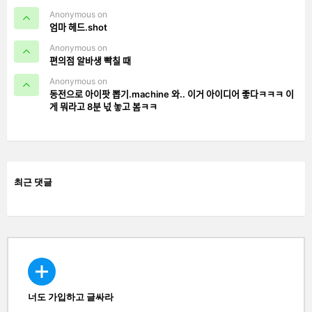
Anonymous on
엄마 헤드.shot
Anonymous on
편의점 알바생 빡칠 때
Anonymous on
동전으로 아이팟 뽑기.machine 와.. 이거 아이디어 좋다ㅋㅋㅋ 이
게 뭐라고 8분 넋 놓고 봄ㅋㅋ
최근 댓글
너도 가입하고 글싸라
CREATE