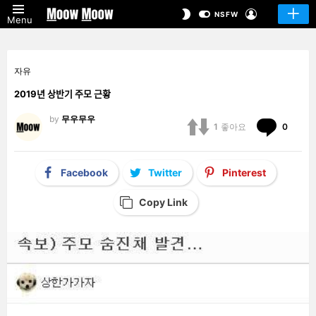
LOGIN
SWITCH
NSFW
Menu
SKIN
자유
2019년 상반기 주모 근황
by
무우무우
Comm
1
좋아요
0
Facebook
Twitter
Pinterest
Copy Link