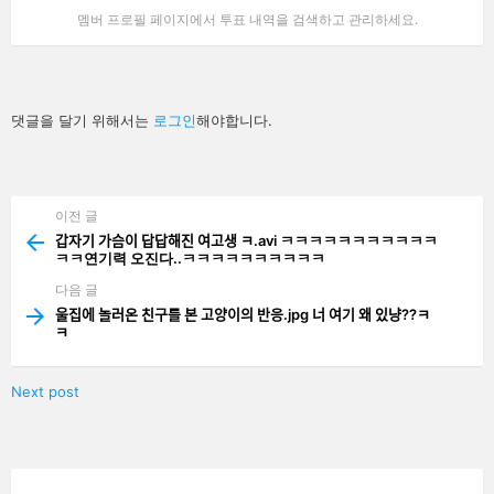
멤버 프로필 페이지에서 투표 내역을 검색하고 관리하세요.
답
댓글을 달기 위해서는
로그인
해야합니다.
글
남
기
기
이전 글
See
more
갑자기 가슴이 답답해진 여고생 ㅋ.avi ㅋㅋㅋㅋㅋㅋㅋㅋㅋㅋㅋ
ㅋㅋ연기력 오진다..ㅋㅋㅋㅋㅋㅋㅋㅋㅋㅋ
다음 글
울집에 놀러온 친구를 본 고양이의 반응.jpg 너 여기 왜 있냥??ㅋ
ㅋ
Next post