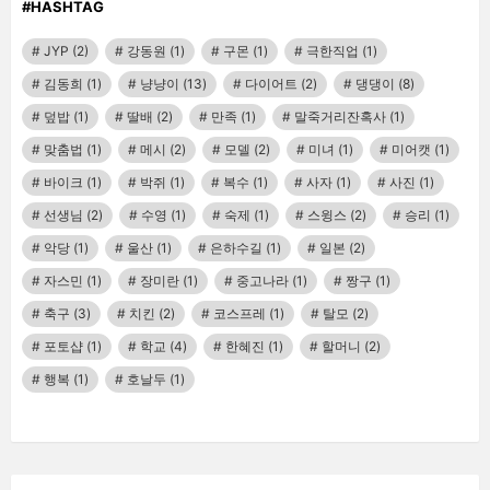
#HASHTAG
JYP
(2)
강동원
(1)
구몬
(1)
극한직업
(1)
김동희
(1)
냥냥이
(13)
다이어트
(2)
댕댕이
(8)
덮밥
(1)
딸배
(2)
만족
(1)
말죽거리잔혹사
(1)
맞춤법
(1)
메시
(2)
모델
(2)
미녀
(1)
미어캣
(1)
바이크
(1)
박쥐
(1)
복수
(1)
사자
(1)
사진
(1)
선생님
(2)
수영
(1)
숙제
(1)
스윙스
(2)
승리
(1)
악당
(1)
울산
(1)
은하수길
(1)
일본
(2)
자스민
(1)
장미란
(1)
중고나라
(1)
짱구
(1)
축구
(3)
치킨
(2)
코스프레
(1)
탈모
(2)
포토샵
(1)
학교
(4)
한혜진
(1)
할머니
(2)
행복
(1)
호날두
(1)