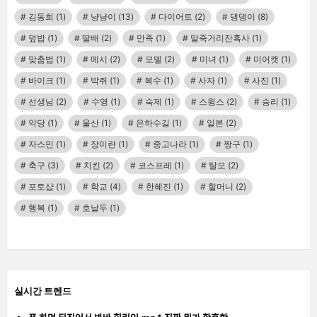
김동희
(1)
냥냥이
(13)
다이어트
(2)
댕댕이
(8)
덮밥
(1)
딸배
(2)
만족
(1)
말죽거리잔혹사
(1)
맞춤법
(1)
메시
(2)
모델
(2)
미녀
(1)
미어캣
(1)
바이크
(1)
박쥐
(1)
복수
(1)
사자
(1)
사진
(1)
선생님
(2)
수영
(1)
숙제
(1)
스윙스
(2)
승리
(1)
악당
(1)
울산
(1)
은하수길
(1)
일본
(2)
자스민
(1)
장미란
(1)
중고나라
(1)
짱구
(1)
축구
(3)
치킨
(2)
코스프레
(1)
탈모
(2)
포토샵
(1)
학교
(4)
한혜진
(1)
할머니
(2)
행복
(1)
호날두
(1)
실시간 트렌드