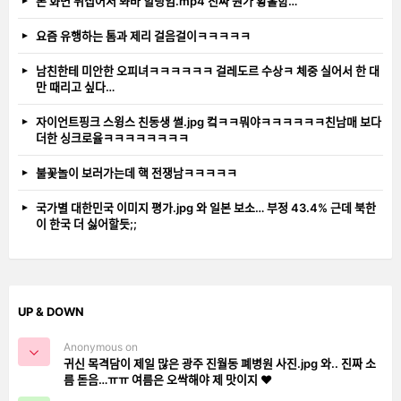
폰 화면 뒤집어서 봐바 힐링임.mp4 진짜 뭔가 황홀함…
요즘 유행하는 톰과 제리 걸음걸이ㅋㅋㅋㅋㅋ
남친한테 미안한 오피녀ㅋㅋㅋㅋㅋㅋ 걸레도르 수상ㅋ 체중 실어서 한 대
만 때리고 싶다…
자이언트핑크 스윙스 친동생 썰.jpg 컼ㅋㅋ뭐야ㅋㅋㅋㅋㅋㅋ친남매 보다
더한 싱크로율ㅋㅋㅋㅋㅋㅋㅋㅋ
불꽃놀이 보러가는데 핵 전쟁남ㅋㅋㅋㅋㅋ
국가별 대한민국 이미지 평가.jpg 와 일본 보소… 부정 43.4% 근데 북한
이 한국 더 싫어할듯;;
UP & DOWN
Anonymous on
귀신 목격담이 제일 많은 광주 진월동 폐병원 사진.jpg 와.. 진짜 소
름 돋음…ㅠㅠ 여름은 오싹해야 제 맛이지 ❤️