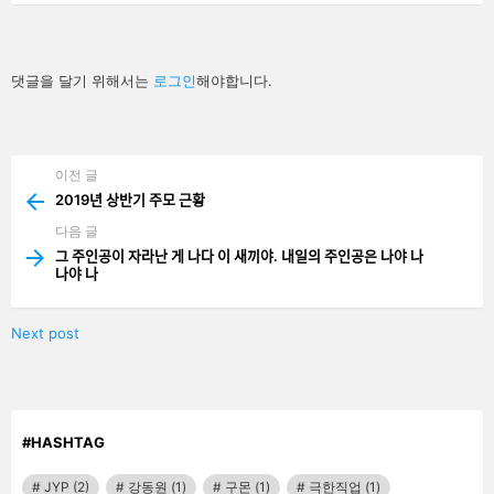
답
댓글을 달기 위해서는
로그인
해야합니다.
글
남
기
기
이전 글
See
more
2019년 상반기 주모 근황
다음 글
그 주인공이 자라난 게 나다 이 새끼야. 내일의 주인공은 나야 나
나야 나
Next post
#HASHTAG
JYP
(2)
강동원
(1)
구몬
(1)
극한직업
(1)