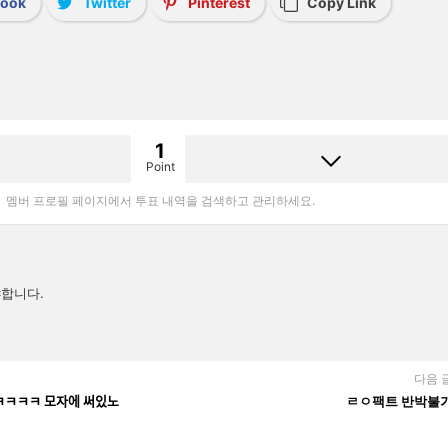
book
Twitter
Pinterest
Copy Link
1
Point
멤버 프로필 페이지에서 투표 내역을 검색하고 관리하세요.
합니다.
다음 
ᅦㅋㅋㅋㅋㅋ 모자에 써있노
ㄹㅇ팩트 반박불ᄀ