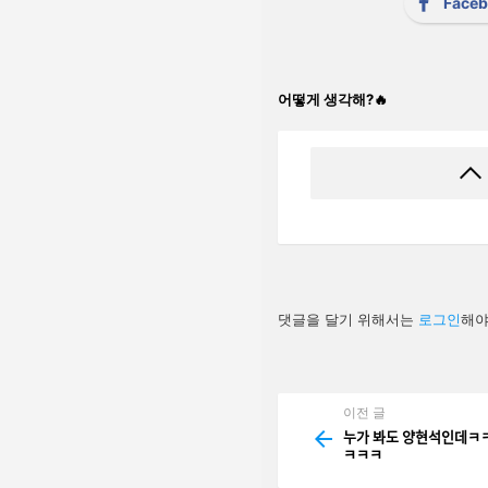
Face
어떻게 생각해?🔥
답
댓글을 달기 위해서는
로그인
해야
글
남
기
기
이전 글
See
more
누가 봐도 양현석인ᄃ
ㅋㅋㅋ