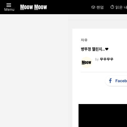
🎲 랜덤
⏱ 읽은 
Menu
자유
병뚜껑 챌린지…❤️
by
무우무우
Face