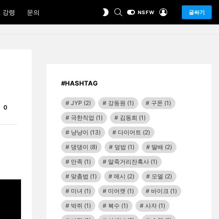
SEARCH
LOGIN
SWITCH
 강령
문의
글싸기
NSFW
SKIN
#HASHTAG
JYP
(2)
강동원
(1)
구몬
(1)
Comments
0
극한직업
(1)
김동희
(1)
냥냥이
(13)
다이어트
(2)
댕댕이
(8)
덮밥
(1)
딸배
(2)
만족
(1)
말죽거리잔혹사
(1)
맞춤법
(1)
메시
(2)
모델
(2)
미녀
(1)
미어캣
(1)
바이크
(1)
박쥐
(1)
복수
(1)
사자
(1)