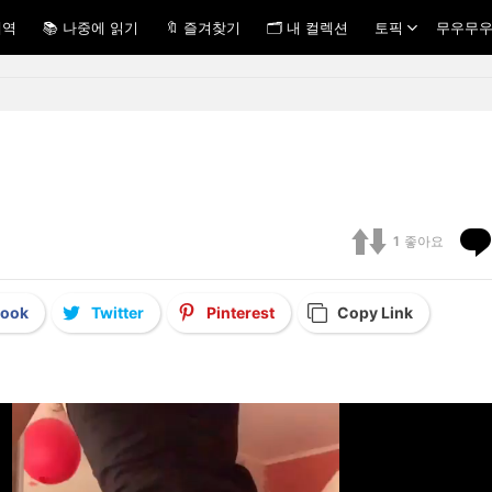
내역
📚 나중에 읽기
🔖 즐겨찾기
🗂 내 컬렉션
토픽
무우무우
1
좋아요
book
Twitter
Pinterest
Copy Link