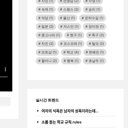
사진
(1)
선생님
(2)
수영
(1)
숙제
(1)
스윙스
(2)
승리
(1)
악당
(1)
울산
(1)
은하수길
(1)
일본
(2)
자스민
(1)
장미란
(1)
중고나라
(1)
짱구
(1)
축구
(3)
치킨
(2)
코스프레
(1)
탈모
(2)
포토샵
(1)
학교
(4)
한혜진
(1)
할머니
(2)
행복
(1)
호날두
(1)
실시간 트렌드
여자의 식욕은 남자의 성욕이라는데…
소름 돋는 학교 규칙.rules