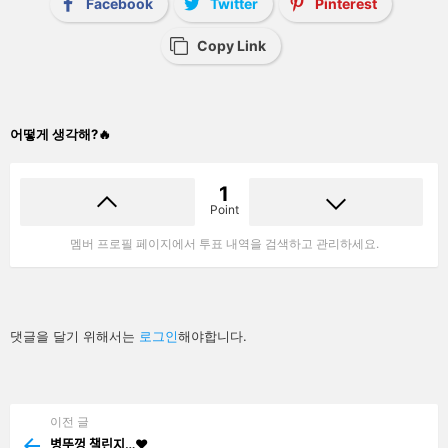
Facebook
Twitter
Pinterest
Copy Link
어떻게 생각해?🔥
1
Point
멤버 프로필 페이지에서 투표 내역을 검색하고 관리하세요.
답
댓글을 달기 위해서는
로그인
해야합니다.
글
남
기
기
이전 글
See
more
병뚜껑 챌린지…❤️