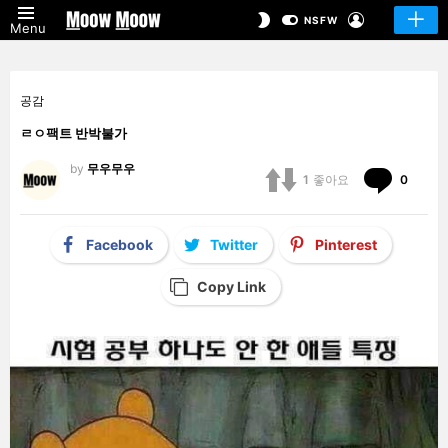
LOGIN
SWITCH
NSFW
Menu
SKIN
공감
ㄹㅇ팩트 반박불가
by
무우무우
Comm
1
좋아요
0
Facebook
Twitter
Pinterest
Copy Link