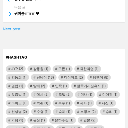
다음 글
귀여븡ㅠㅠㅠ ❤️
Next post
#HASHTAG
JYP
(2)
강동원
(1)
구몬
(1)
극한직업
(1)
김동희
(1)
냥냥이
(13)
다이어트
(2)
댕댕이
(8)
덮밥
(1)
딸배
(2)
만족
(1)
말죽거리잔혹사
(1)
맞춤법
(1)
메시
(2)
모델
(2)
미녀
(1)
미어캣
(1)
바이크
(1)
박쥐
(1)
복수
(1)
사자
(1)
사진
(1)
선생님
(2)
수영
(1)
숙제
(1)
스윙스
(2)
승리
(1)
악당
(1)
울산
(1)
은하수길
(1)
일본
(2)