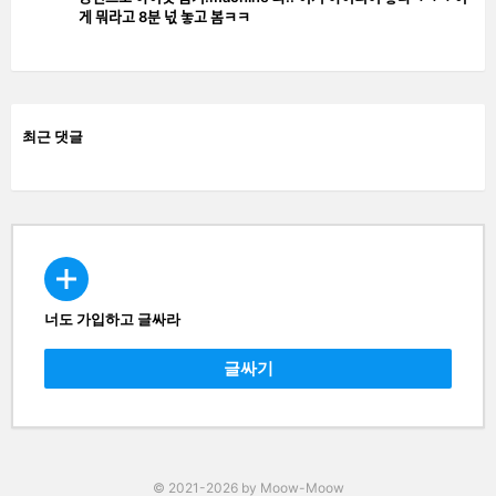
게 뭐라고 8분 넋 놓고 봄ㅋㅋ
최근 댓글
너도 가입하고 글싸라
CREATE
글싸기
© 2021-2026 by Moow-Moow