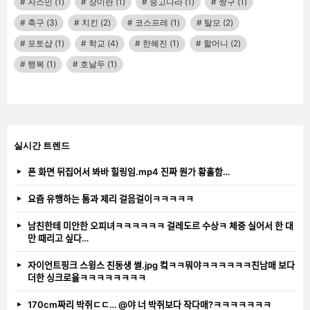
자스민
(1)
장미란
(1)
중고나라
(1)
짱구
(1)
축구
(3)
치킨
(2)
코스프레
(1)
탈모
(2)
포토샵
(1)
학교
(4)
한혜진
(1)
할머니
(2)
행복
(1)
호날두
(1)
실시간 트렌드
폰 화면 뒤집어서 봐바 힐링임.mp4 진짜 뭔가 황홀함…
요즘 유행하는 톰과 제리 걸음걸이ㅋㅋㅋㅋㅋ
남친한테 미안한 오피녀ㅋㅋㅋㅋㅋㅋ 걸레도르 수상ㅋ 체중 실어서 한 대
만 때리고 싶다…
자이언트핑크 스윙스 친동생 썰.jpg 컼ㅋㅋ뭐야ㅋㅋㅋㅋㅋㅋ친남매 보다
더한 싱크로율ㅋㅋㅋㅋㅋㅋㅋㅋ
170cm짜리 박쥐ㄷㄷ… @야 너 박쥐보다 작다매?ㅋㅋㅋㅋㅋㅋㅋ