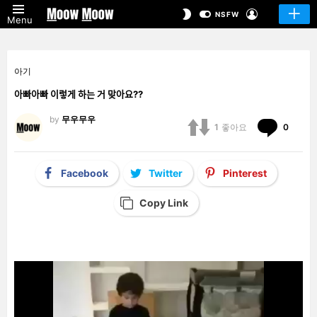
LOGIN
SWITCH
NSFW
Menu
SKIN
아기
아빠아빠 이렇게 하는 거 맞아요??
by
무우무우
Comm
1
좋아요
0
Facebook
Twitter
Pinterest
Copy Link