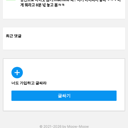
게 뭐라고 8분 넋 놓고 봄ㅋㅋ
최근 댓글
너도 가입하고 글싸라
CREATE
글싸기
© 2021-2026 by Moow-Moow