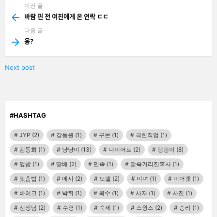
이전 글
See
more
바람 핀 전 여친에게 온 연락 ㄷㄷ
다음 글
웅?
Next post
#HASHTAG
JYP
(2)
강동원
(1)
구몬
(1)
극한직업
(1)
김동희
(1)
냥냥이
(13)
다이어트
(2)
댕댕이
(8)
덮밥
(1)
딸배
(2)
만족
(1)
말죽거리잔혹사
(1)
맞춤법
(1)
메시
(2)
모델
(2)
미녀
(1)
미어캣
(1)
바이크
(1)
박쥐
(1)
복수
(1)
사자
(1)
사진
(1)
선생님
(2)
수영
(1)
숙제
(1)
스윙스
(2)
승리
(1)