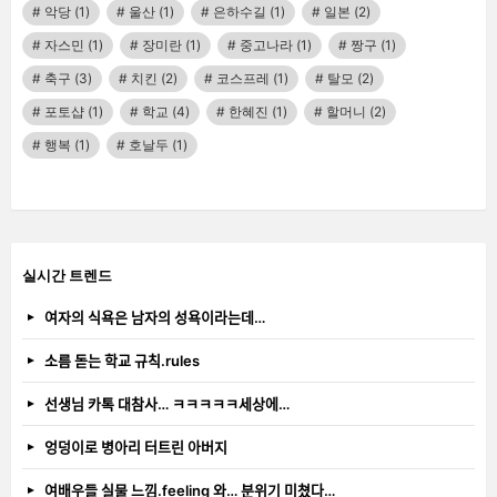
악당
(1)
울산
(1)
은하수길
(1)
일본
(2)
자스민
(1)
장미란
(1)
중고나라
(1)
짱구
(1)
축구
(3)
치킨
(2)
코스프레
(1)
탈모
(2)
포토샵
(1)
학교
(4)
한혜진
(1)
할머니
(2)
행복
(1)
호날두
(1)
실시간 트렌드
여자의 식욕은 남자의 성욕이라는데…
소름 돋는 학교 규칙.rules
선생님 카톡 대참사… ㅋㅋㅋㅋㅋ세상에…
엉덩이로 병아리 터트린 아버지
여배우들 실물 느낌.feeling 와… 분위기 미쳤다…