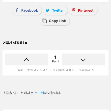
Facebook
Twitter
Pinterest
Copy Link
어떻게 생각해?🔥
1
Point
멤버 프로필 페이지에서 투표 내역을 검색하고 관리하세요.
답
댓글을 달기 위해서는
로그인
해야합니다.
글
남
기
기