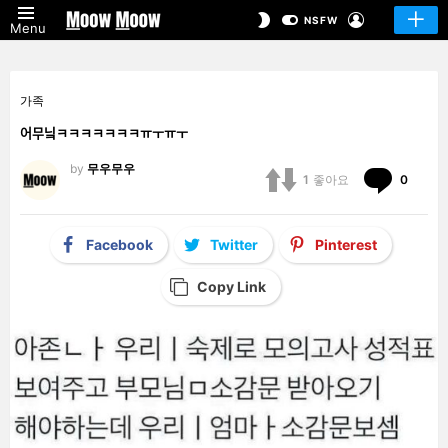
LOGIN
SWITCH
NSFW
Menu
SKIN
가족
어무닠ㅋㅋㅋㅋㅋㅋㅋㅠㅜㅠㅜ
by
무우무우
Comm
1
좋아요
0
Facebook
Twitter
Pinterest
Copy Link