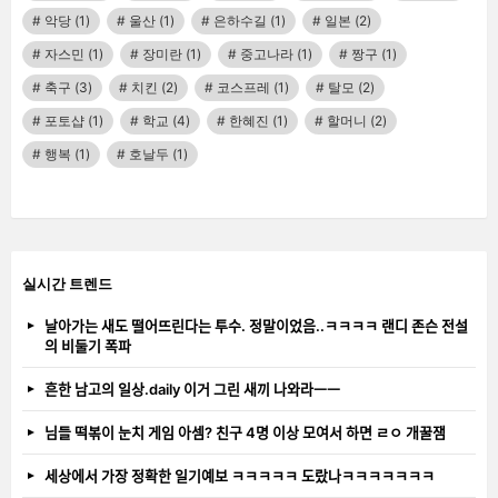
악당
(1)
울산
(1)
은하수길
(1)
일본
(2)
자스민
(1)
장미란
(1)
중고나라
(1)
짱구
(1)
축구
(3)
치킨
(2)
코스프레
(1)
탈모
(2)
포토샵
(1)
학교
(4)
한혜진
(1)
할머니
(2)
행복
(1)
호날두
(1)
실시간 트렌드
날아가는 새도 떨어뜨린다는 투수. 정말이었음..ㅋㅋㅋㅋ 랜디 존슨 전설
의 비둘기 폭파
흔한 남고의 일상.daily 이거 그린 새끼 나와라ㅡㅡ
님들 떡볶이 눈치 게임 아셈? 친구 4명 이상 모여서 하면 ㄹㅇ 개꿀잼
세상에서 가장 정확한 일기예보 ㅋㅋㅋㅋㅋ 도랐나ㅋㅋㅋㅋㅋㅋㅋ