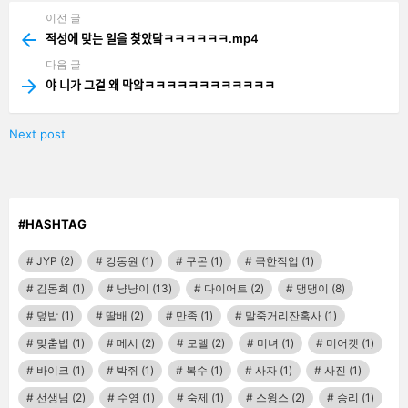
이전 글
See
more
적성에 맞는 일을 찾았닼ㅋㅋㅋㅋㅋㅋ.mp4
다음 글
야 니가 그걸 왜 막앜ㅋㅋㅋㅋㅋㅋㅋㅋㅋㅋㅋㅋ
Next post
#HASHTAG
JYP
(2)
강동원
(1)
구몬
(1)
극한직업
(1)
김동희
(1)
냥냥이
(13)
다이어트
(2)
댕댕이
(8)
덮밥
(1)
딸배
(2)
만족
(1)
말죽거리잔혹사
(1)
맞춤법
(1)
메시
(2)
모델
(2)
미녀
(1)
미어캣
(1)
바이크
(1)
박쥐
(1)
복수
(1)
사자
(1)
사진
(1)
선생님
(2)
수영
(1)
숙제
(1)
스윙스
(2)
승리
(1)