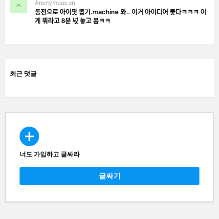
Anonymous on
동전으로 아이팟 뽑기.machine 와.. 이거 아이디어 좋다ㅋㅋㅋ 이
게 뭐라고 8분 넋 놓고 봄ㅋㅋ
최근 댓글
너도 가입하고 글싸라
CREATE
글싸기