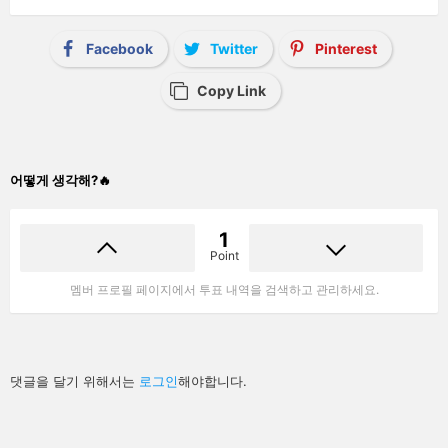
Facebook
Twitter
Pinterest
Copy Link
어떻게 생각해?🔥
1
Point
멤버 프로필 페이지에서 투표 내역을 검색하고 관리하세요.
답
댓글을 달기 위해서는
로그인
해야합니다.
글
남
기
기