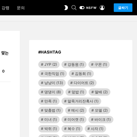
SEARCH
LOGIN
SWITCH
 강령
문의
글싸기
NSFW
SKIN
#HASHTAG
 맞는
JYP
(2)
강동원
(1)
구몬
(1)
Comments
0
극한직업
(1)
김동희
(1)
냥냥이
(13)
다이어트
(2)
댕댕이
(8)
덮밥
(1)
딸배
(2)
만족
(1)
말죽거리잔혹사
(1)
맞춤법
(1)
메시
(2)
모델
(2)
미녀
(1)
미어캣
(1)
바이크
(1)
박쥐
(1)
복수
(1)
사자
(1)