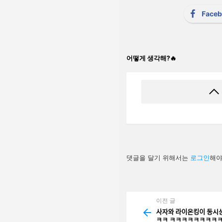
Face
어떻게 생각해?🔥
답
댓글을 달기 위해서는
로그인
해야
글
남
기
기
이전 글
See
more
사자와 라이온킹이 동시ᄉ
ㅋㅋ ㅋㅋㅋㅋㅋㅋㅋㅋㅋㅋㅋㅋㅋ