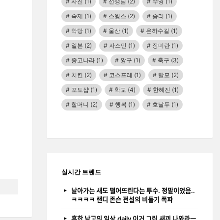
사진
(1)
선생님
(2)
수영
(1)
숙제
(1)
스윙스
(2)
승리
(1)
악당
(1)
울산
(1)
은하수길
(1)
일본
(2)
자스민
(1)
장미란
(1)
중고나라
(1)
짱구
(1)
축구
(3)
치킨
(2)
코스프레
(1)
탈모
(2)
포토샵
(1)
학교
(4)
한혜진
(1)
할머니
(2)
행복
(1)
호날두
(1)
실시간 트렌드
날아가는 새도 떨어뜨린다는 투수. 정말이었음..
ㅋㅋㅋㅋ 랜디 존슨 전설의 비둘기 폭파
흔한 남고의 일상.daily 이거 그린 새끼 나와라ㅡ