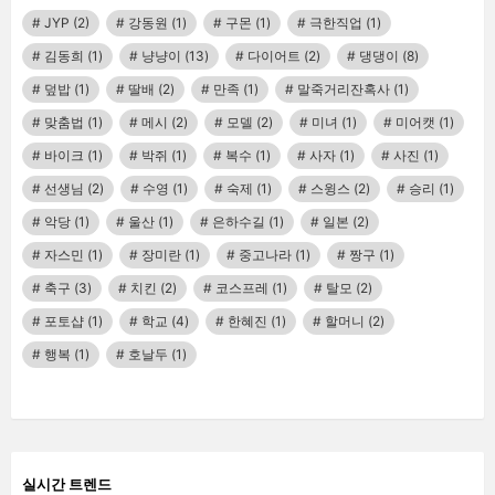
JYP
(2)
강동원
(1)
구몬
(1)
극한직업
(1)
김동희
(1)
냥냥이
(13)
다이어트
(2)
댕댕이
(8)
덮밥
(1)
딸배
(2)
만족
(1)
말죽거리잔혹사
(1)
맞춤법
(1)
메시
(2)
모델
(2)
미녀
(1)
미어캣
(1)
바이크
(1)
박쥐
(1)
복수
(1)
사자
(1)
사진
(1)
선생님
(2)
수영
(1)
숙제
(1)
스윙스
(2)
승리
(1)
악당
(1)
울산
(1)
은하수길
(1)
일본
(2)
자스민
(1)
장미란
(1)
중고나라
(1)
짱구
(1)
축구
(3)
치킨
(2)
코스프레
(1)
탈모
(2)
포토샵
(1)
학교
(4)
한혜진
(1)
할머니
(2)
행복
(1)
호날두
(1)
실시간 트렌드