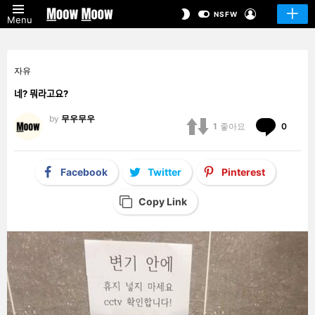
LOGIN
SWITCH
NSFW
Menu
SKIN
자유
네? 뭐라고요?
by
무우무우
Comm
1
좋아요
0
Facebook
Twitter
Pinterest
Copy Link