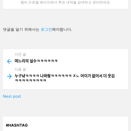
멤버 프로필 페이지에서 투표 내역을 검색하고 관리하세요.
답
댓글을 달기 위해서는
로그인
해야합니다.
글
남
기
기
이전 글
See
more
며느리의 실수ㅋㅋㅋㅋㅋㅋ
다음 글
누구냨ㅋㅋㅋㅋ 나와랔ㅋㅋㅋㅋㅋㅋ ㅈㄴ 어이가 없어서 더 웃김
ㅋㅋㅋㅋㅋㅋㅋㅋㅋ
Next post
#HASHTAG