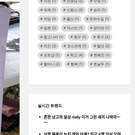
사진
(1)
선생님
(2)
수영
(1)
숙제
(1)
스윙스
(2)
승리
(1)
악당
(1)
울산
(1)
은하수길
(1)
일본
(2)
자스민
(1)
장미란
(1)
중고나라
(1)
짱구
(1)
축구
(3)
치킨
(2)
코스프레
(1)
탈모
(2)
포토샵
(1)
학교
(4)
한혜진
(1)
할머니
(2)
행복
(1)
호날두
(1)
실시간 트렌드
흔한 남고의 일상.daily 이거 그린 새끼 나와라ㅡ
ㅡ
님들 떡볶이 눈치 게임 아셈? 친구 4명 이상 모여