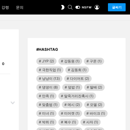
SEARCH
LOGIN
SWITCH
 강령
문의
글싸기
NSFW
SKIN
#HASHTAG
JYP
(2)
강동원
(1)
구몬
(1)
Comments
0
극한직업
(1)
김동희
(1)
냥냥이
(13)
다이어트
(2)
댕댕이
(8)
덮밥
(1)
딸배
(2)
만족
(1)
말죽거리잔혹사
(1)
맞춤법
(1)
메시
(2)
모델
(2)
미녀
(1)
미어캣
(1)
바이크
(1)
박쥐
(1)
복수
(1)
사자
(1)