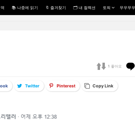
내역
📚 나중에 읽기
🔖 즐겨찾기
🗂 내 컬렉션
토픽
무우무우
1
좋아요
book
Twitter
Pinterest
Copy Link