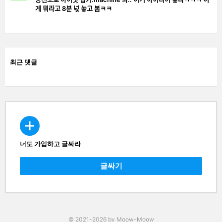
게 뭐라고 8분 넋 놓고 봄ㅋㅋ
최근 댓글
너도 가입하고 글싸라
CREATE
글싸기
© 2021-2026 by Moow-Moow