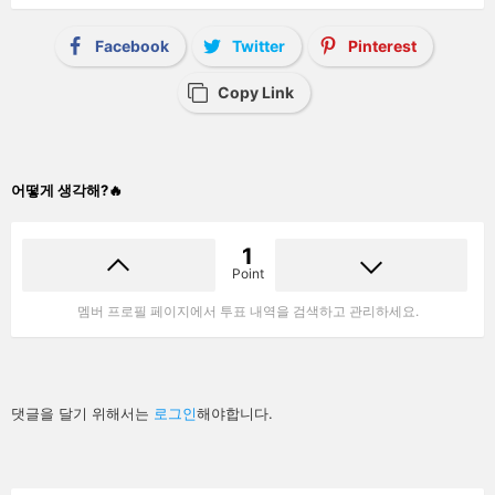
Facebook
Twitter
Pinterest
Copy Link
어떻게 생각해?🔥
1
Point
멤버 프로필 페이지에서 투표 내역을 검색하고 관리하세요.
답
댓글을 달기 위해서는
로그인
해야합니다.
글
남
기
기