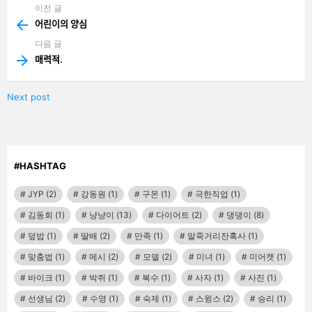
이전 글
See
more
어린이의 양심
다음 글
매력적.
Next post
#HASHTAG
JYP
(2)
강동원
(1)
구몬
(1)
극한직업
(1)
김동희
(1)
냥냥이
(13)
다이어트
(2)
댕댕이
(8)
덮밥
(1)
딸배
(2)
만족
(1)
말죽거리잔혹사
(1)
맞춤법
(1)
메시
(2)
모델
(2)
미녀
(1)
미어캣
(1)
바이크
(1)
박쥐
(1)
복수
(1)
사자
(1)
사진
(1)
선생님
(2)
수영
(1)
숙제
(1)
스윙스
(2)
승리
(1)