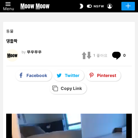
LOGIN
SWITCH
NSFW
Menu
SKIN
동물
댕들짝
by
무우무우
Comm
1
좋아요
0
Facebook
Twitter
Pinterest
Copy Link