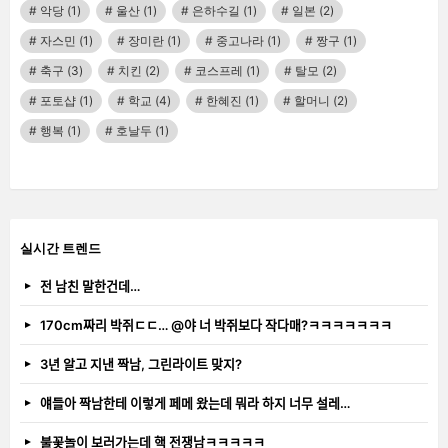
악당
(1)
울산
(1)
은하수길
(1)
일본
(2)
자스민
(1)
장미란
(1)
중고나라
(1)
짱구
(1)
축구
(3)
치킨
(2)
코스프레
(1)
탈모
(2)
포토샵
(1)
학교
(4)
한혜진
(1)
할머니
(2)
행복
(1)
호날두
(1)
실시간 트렌드
전 남친 말한건데…
170cm짜리 박쥐ㄷㄷ… @야 너 박쥐보다 작다매?ㅋㅋㅋㅋㅋㅋㅋ
3년 알고 지낸 짝남, 그린라이트 맞지?
얘들아 짝남한테 이렇게 페메 왔는데 뭐라 하지 너무 설레…
불꽃놀이 보러가는데 핵 전쟁남ㅋㅋㅋㅋㅋ