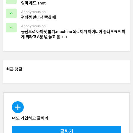
엄마 헤드.shot
Anonymous on
편의점 알바생 빡칠 때
Anonymous on
동전으로 아이팟 뽑기.machine 와.. 이거 아이디어 좋다ㅋㅋㅋ 이
게 뭐라고 8분 넋 놓고 봄ㅋㅋ
최근 댓글
너도 가입하고 글싸라
CREATE
글싸기