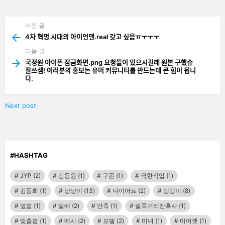
기
기
이전 글
See
more
4차 혁명 시대의 아이언맨.real 갖고 싶음ㅠㅜㅜㅜ
다음 글
국정원 아이폰 잠금화면.png 요청들이 있으시길래 원본 구했슈
잘쓰셈! 여러분의 홍보는 유머 커뮤니티를 만드는데 큰 힘이 됩니
다.
Next post
#HASHTAG
JYP
(2)
강동원
(1)
구몬
(1)
극한직업
(1)
김동희
(1)
냥냥이
(13)
다이어트
(2)
댕댕이
(8)
덮밥
(1)
딸배
(2)
만족
(1)
말죽거리잔혹사
(1)
맞춤법
(1)
메시
(2)
모델
(2)
미녀
(1)
미어캣
(1)