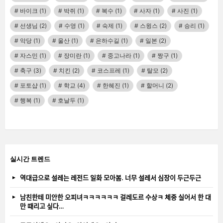
바이크
(1)
박쥐
(1)
복수
(1)
사자
(1)
사진
(1)
선생님
(2)
수영
(1)
숙제
(1)
스윙스
(2)
승리
(1)
악당
(1)
울산
(1)
은하수길
(1)
일본
(2)
자스민
(1)
장미란
(1)
중고나라
(1)
짱구
(1)
축구
(3)
치킨
(2)
코스프레
(1)
탈모
(2)
포토샵
(1)
학교
(4)
한혜진
(1)
할머니
(2)
행복
(1)
호날두
(1)
실시간 트렌드
역대급으로 설레는 레전드 일화 모아봄. 너무 설레서 심장이 두근두근
남친한테 미안한 오피녀ㅋㅋㅋㅋㅋㅋ 걸레도르 수상ㅋ 체중 실어서 한 대
만 때리고 싶다…