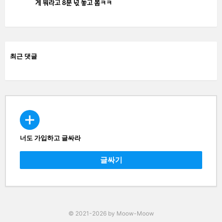
게 뭐라고 8분 넋 놓고 봄ㅋㅋ
최근 댓글
너도 가입하고 글싸라
CREATE
글싸기
© 2021-2026 by Moow-Moow