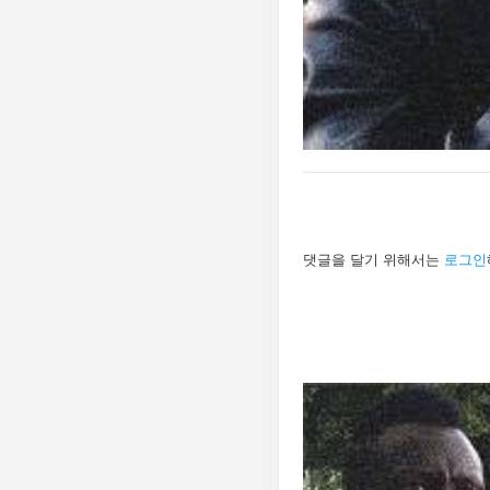
답
댓글을 달기 위해서는
로그인
글
남
기
기