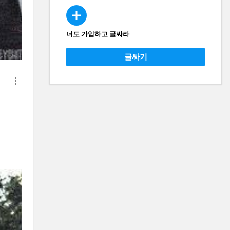
너도 가입하고 글싸라
CREATE
글싸기