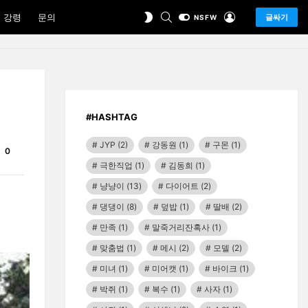
SEARCH
LOGIN
SWITCH
 강령
문의
글싸기
NSFW
SKIN
#HASHTAG
JYP
(2)
강동원
(1)
구몬
(1)
Comments
0
극한직업
(1)
김동희
(1)
냥냥이
(13)
다이어트
(2)
댕댕이
(8)
덮밥
(1)
딸배
(2)
만족
(1)
말죽거리잔혹사
(1)
맞춤법
(1)
메시
(2)
모델
(2)
미녀
(1)
미어캣
(1)
바이크
(1)
박쥐
(1)
복수
(1)
사자
(1)