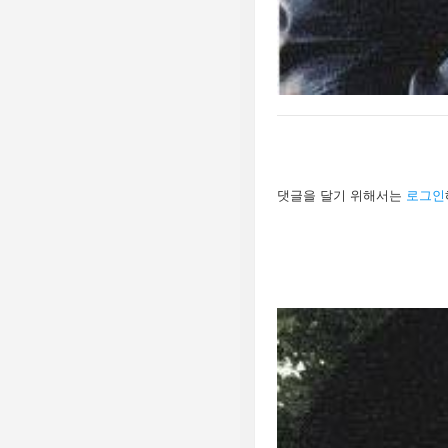
답
댓글을 달기 위해서는
로그인
글
남
기
기