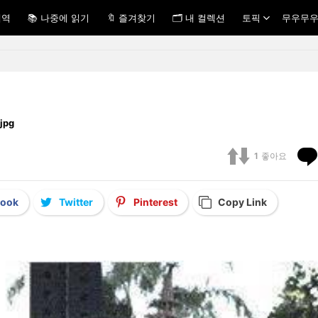
내역
📚 나중에 읽기
🔖 즐겨찾기
🗂 내 컬렉션
토픽
무우무우
ᅢ.jpg
1
좋아요
book
Twitter
Pinterest
Copy Link