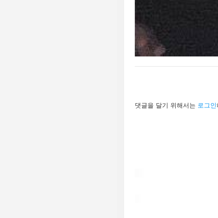
답
댓글을 달기 위해서는
로그인
글
남
기
기