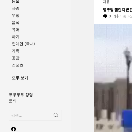
동물
자유
사랑
병뚜껑 챌린지 끝파
우정
0
Comments
1
좋아
음식
동
유머
영
아기
상
연예인 (국내)
플
레
가족
이
공감
어
스포츠
모두 보기
무우무우 강령
문의
Search
for:
facebook