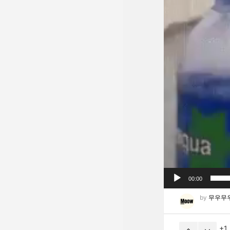
00:00
by
무우무
1