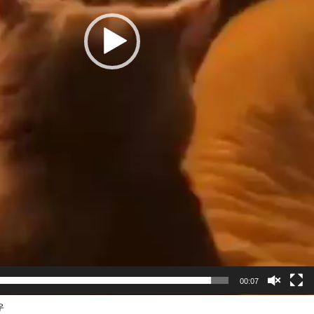
00:07
우