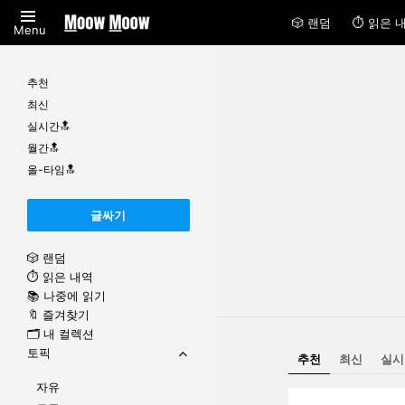
🎲 랜덤
⏱ 읽은 
Menu
추천
최신
실시간🔝
월간🔝
올-타임🔝
글싸기
🎲 랜덤
⏱ 읽은 내역
📚 나중에 읽기
🔖 즐겨찾기
🗂 내 컬렉션
토픽
추천
최신
실시
자유