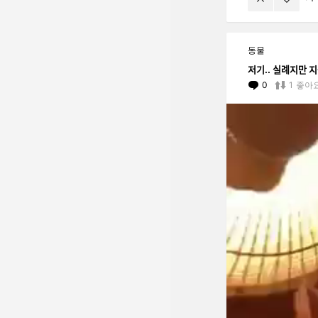
동물
저기.. 실례지만 지
0
Comments
1
좋아
동
영
상
플
레
이
어