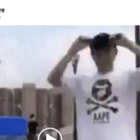
ᆫ왕
요