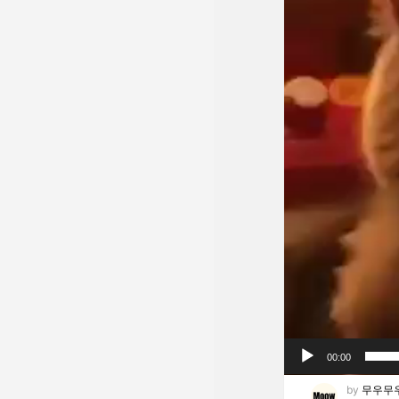
00:00
by
무우무