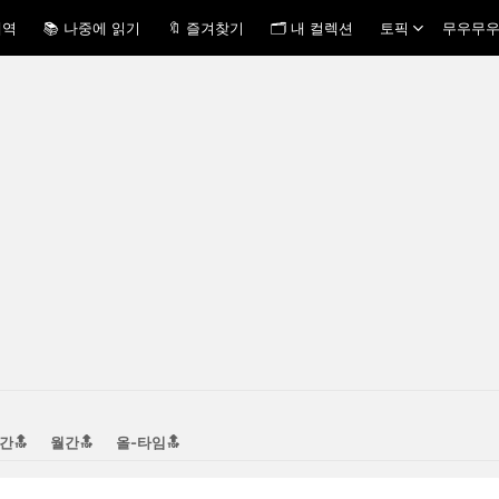
내역
📚 나중에 읽기
🔖 즐겨찾기
🗂 내 컬렉션
토픽
무우무우
간🔝
월간🔝
올-타임🔝