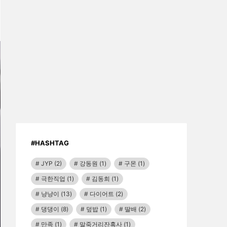
#HASHTAG
JYP
(2)
강동원
(1)
구몬
(1)
극한직업
(1)
김동희
(1)
냥냥이
(13)
다이어트
(2)
댕댕이
(8)
덮밥
(1)
딸배
(2)
만족
(1)
말죽거리잔혹사
(1)