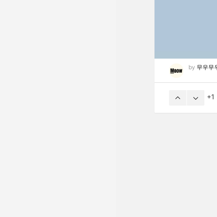
by
무우무
1