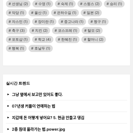
선생님
(2)
수영
(1)
숙제
(1)
스윙스
(2)
승리
(1)
악당
(1)
울산
(1)
은하수길
(1)
일본
(2)
자스민
(1)
장미란
(1)
중고나라
(1)
짱구
(1)
축구
(3)
치킨
(2)
코스프레
(1)
탈모
(2)
포토샵
(1)
학교
(4)
한혜진
(1)
할머니
(2)
행복
(1)
호날두
(1)
실시간 트렌드
그냥 옆에서 보고만 있어도 좋다.
07년생 커플이 연애하는 법
지갑에 돈 어떻게 넣어요? 5. 현금 안들고 댕김
2층 침대 올라가는 법.power.jpg