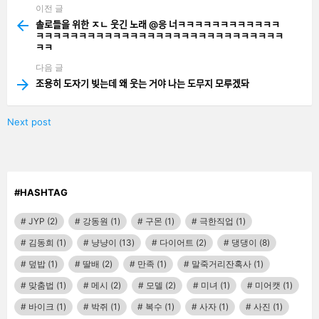
이전 글
See
more
솔로들을 위한 ㅈㄴ 웃긴 노래 @응 너ㅋㅋㅋㅋㅋㅋㅋㅋㅋㅋㅋㅋ
ㅋㅋㅋㅋㅋㅋㅋㅋㅋㅋㅋㅋㅋㅋㅋㅋㅋㅋㅋㅋㅋㅋㅋㅋㅋㅋㅋㅋㅋ
ㅋㅋ
다음 글
조용히 도자기 빚는데 왜 웃는 거야 나는 도무지 모루겠돠
Next post
#HASHTAG
JYP
(2)
강동원
(1)
구몬
(1)
극한직업
(1)
김동희
(1)
냥냥이
(13)
다이어트
(2)
댕댕이
(8)
덮밥
(1)
딸배
(2)
만족
(1)
말죽거리잔혹사
(1)
맞춤법
(1)
메시
(2)
모델
(2)
미녀
(1)
미어캣
(1)
바이크
(1)
박쥐
(1)
복수
(1)
사자
(1)
사진
(1)