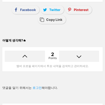
Facebook
Twitter
Pinterest
Copy Link
어떻게 생각해?🔥
2
Points
멤버 프로필 페이지에서 투표 내역을 검색하고 관리하세요.
답
댓글을 달기 위해서는
로그인
해야합니다.
글
남
기
기