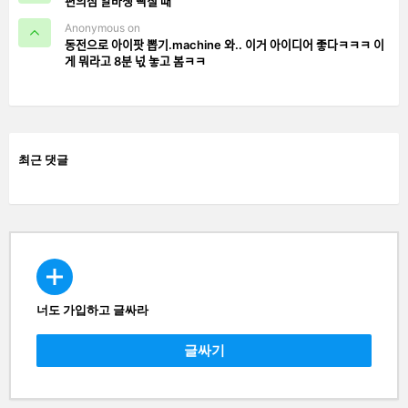
편의점 알바생 빡칠 때
Anonymous on
동전으로 아이팟 뽑기.machine 와.. 이거 아이디어 좋다ㅋㅋㅋ 이
게 뭐라고 8분 넋 놓고 봄ㅋㅋ
최근 댓글
너도 가입하고 글싸라
CREATE
글싸기