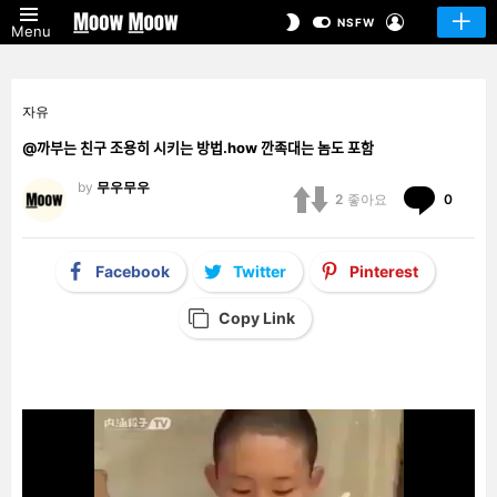
LOGIN
SWITCH
NSFW
Menu
SKIN
자유
@까부는 친구 조용히 시키는 방법.how 깐족대는 놈도 포함
by
무우무우
Comm
2
좋아요
0
Facebook
Twitter
Pinterest
Copy Link