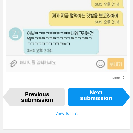
More
I
Next
Previous
t
submission
e
submission
m
n
a
View full list
v
i
g
a
t