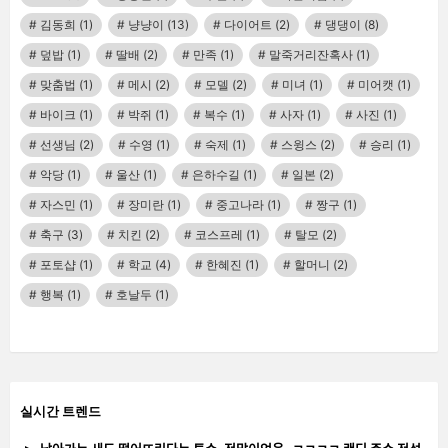
김동희
(1)
냥냥이
(13)
다이어트
(2)
댕댕이
(8)
덮밥
(1)
딸배
(2)
만족
(1)
말죽거리잔혹사
(1)
맞춤법
(1)
메시
(2)
모델
(2)
미녀
(1)
미어캣
(1)
바이크
(1)
박쥐
(1)
복수
(1)
사자
(1)
사진
(1)
선생님
(2)
수영
(1)
숙제
(1)
스윙스
(2)
승리
(1)
악당
(1)
울산
(1)
은하수길
(1)
일본
(2)
자스민
(1)
장미란
(1)
중고나라
(1)
짱구
(1)
축구
(3)
치킨
(2)
코스프레
(1)
탈모
(2)
포토샵
(1)
학교
(4)
한혜진
(1)
할머니
(2)
행복
(1)
호날두
(1)
실시간 트렌드