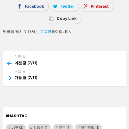
i
Facebook
Twitter
Pinterest
o
n
Copy Link
답
댓글을 달기 위해서는
로그인
해야합니다.
글
남
기
기
이전 글
See
more
이전 글 (7/11)
다음 글
다음 글 (7/11)
#HASHTAG
JYP
(2)
강동원
(1)
구몬
(1)
극한직업
(1)