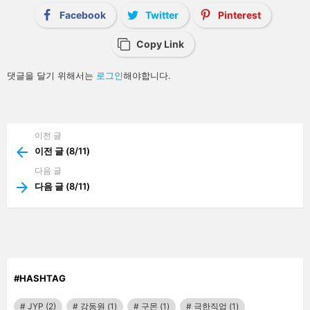
i
Facebook
Twitter
Pinterest
o
n
Copy Link
답
댓글을 달기 위해서는
로그인
해야합니다.
글
남
기
기
이전 글
See
more
이전 글 (8/11)
다음 글
다음 글 (8/11)
#HASHTAG
JYP
(2)
강동원
(1)
구몬
(1)
극한직업
(1)