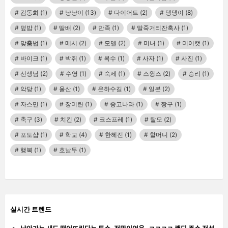
김동희
(1)
냥냥이
(13)
다이어트
(2)
댕댕이
(8)
덮밥
(1)
딸배
(2)
만족
(1)
말죽거리잔혹사
(1)
맞춤법
(1)
메시
(2)
모델
(2)
미녀
(1)
미어캣
(1)
바이크
(1)
박쥐
(1)
복수
(1)
사자
(1)
사진
(1)
선생님
(2)
수영
(1)
숙제
(1)
스윙스
(2)
승리
(1)
악당
(1)
울산
(1)
은하수길
(1)
일본
(2)
자스민
(1)
장미란
(1)
중고나라
(1)
짱구
(1)
축구
(3)
치킨
(2)
코스프레
(1)
탈모
(2)
포토샵
(1)
학교
(4)
한혜진
(1)
할머니
(2)
행복
(1)
호날두
(1)
실시간 트렌드