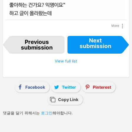
More
I
Next
Previous
t
submission
e
submission
m
n
a
View full list
v
i
g
a
t
i
Facebook
Twitter
Pinterest
o
n
Copy Link
답
댓글을 달기 위해서는
로그인
해야합니다.
글
남
기
기