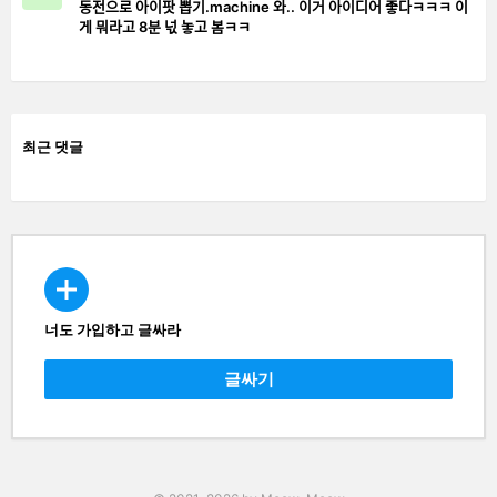
동전으로 아이팟 뽑기.machine 와.. 이거 아이디어 좋다ㅋㅋㅋ 이
게 뭐라고 8분 넋 놓고 봄ㅋㅋ
최근 댓글
너도 가입하고 글싸라
CREATE
글싸기