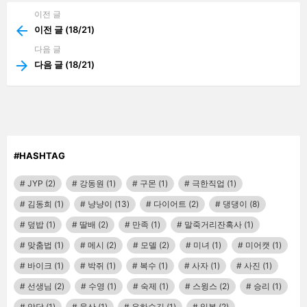
이전 글
See
more
이전 글 (18/21)
다음 글
다음 글 (18/21)
#HASHTAG
JYP
(2)
강동원
(1)
구몬
(1)
극한직업
(1)
김동희
(1)
냥냥이
(13)
다이어트
(2)
댕댕이
(8)
덮밥
(1)
딸배
(2)
만족
(1)
말죽거리잔혹사
(1)
맞춤법
(1)
메시
(2)
모델
(2)
미녀
(1)
미어캣
(1)
바이크
(1)
박쥐
(1)
복수
(1)
사자
(1)
사진
(1)
선생님
(2)
수영
(1)
숙제
(1)
스윙스
(2)
승리
(1)
악당
(1)
울산
(1)
은하수길
(1)
일본
(2)