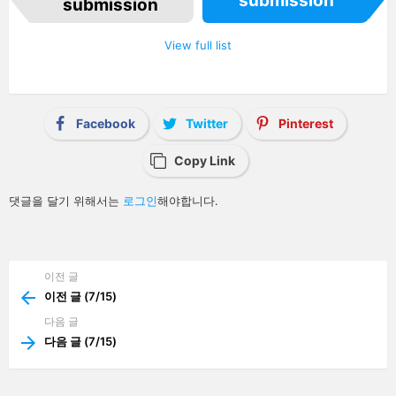
submission
e
submission
m
n
a
View full list
v
i
g
a
t
i
Facebook
Twitter
Pinterest
o
n
Copy Link
답
댓글을 달기 위해서는
로그인
해야합니다.
글
남
기
기
이전 글
See
more
이전 글 (7/15)
다음 글
다음 글 (7/15)