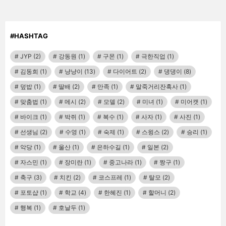
#HASHTAG
JYP
(2)
강동원
(1)
구몬
(1)
극한직업
(1)
김동희
(1)
냥냥이
(13)
다이어트
(2)
댕댕이
(8)
덮밥
(1)
딸배
(2)
만족
(1)
말죽거리잔혹사
(1)
맞춤법
(1)
메시
(2)
모델
(2)
미녀
(1)
미어캣
(1)
바이크
(1)
박쥐
(1)
복수
(1)
사자
(1)
사진
(1)
선생님
(2)
수영
(1)
숙제
(1)
스윙스
(2)
승리
(1)
악당
(1)
울산
(1)
은하수길
(1)
일본
(2)
자스민
(1)
장미란
(1)
중고나라
(1)
짱구
(1)
축구
(3)
치킨
(2)
코스프레
(1)
탈모
(2)
포토샵
(1)
학교
(4)
한혜진
(1)
할머니
(2)
행복
(1)
호날두
(1)