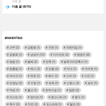
다음 글
다음 글 (8/15)
#HASHTAG
JYP
(2)
강동원
(1)
구몬
(1)
극한직업
(1)
김동희
(1)
냥냥이
(13)
다이어트
(2)
댕댕이
(8)
덮밥
(1)
딸배
(2)
만족
(1)
말죽거리잔혹사
(1)
맞춤법
(1)
메시
(2)
모델
(2)
미녀
(1)
미어캣
(1)
바이크
(1)
박쥐
(1)
복수
(1)
사자
(1)
사진
(1)
선생님
(2)
수영
(1)
숙제
(1)
스윙스
(2)
승리
(1)
악당
(1)
울산
(1)
은하수길
(1)
일본
(2)
자스민
(1)
장미란
(1)
중고나라
(1)
짱구
(1)
축구
(3)
치킨
(2)
코스프레
(1)
탈모
(2)