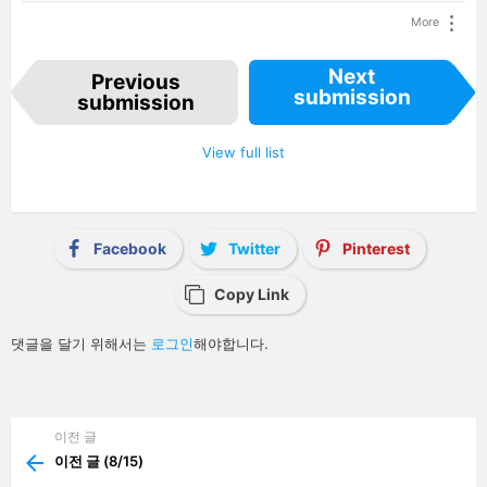
More
I
Next
Previous
t
submission
e
submission
m
n
a
View full list
v
i
g
a
t
i
Facebook
Twitter
Pinterest
o
n
Copy Link
답
댓글을 달기 위해서는
로그인
해야합니다.
글
남
기
기
이전 글
See
more
이전 글 (8/15)