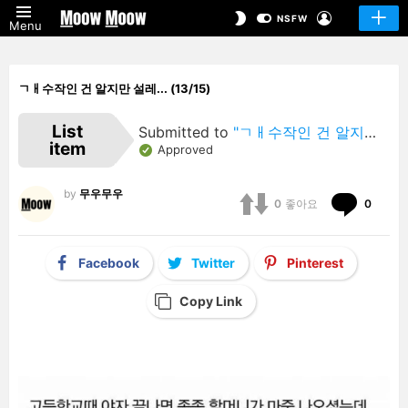
LOGIN
SWITCH
NSFW
Menu
SKIN
ㄱㅐ수작인 건 알지만 설레... (13/15)
List
Submitted to
"ㄱㅐ수작인 건 알지만 설레…"
item
Approved
by
무우무우
Comm
0
좋아요
0
Facebook
Twitter
Pinterest
Copy Link