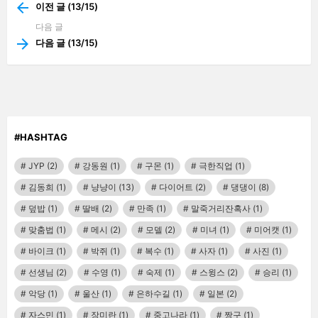
more
이전 글 (13/15)
다음 글
다음 글 (13/15)
#HASHTAG
JYP
(2)
강동원
(1)
구몬
(1)
극한직업
(1)
김동희
(1)
냥냥이
(13)
다이어트
(2)
댕댕이
(8)
덮밥
(1)
딸배
(2)
만족
(1)
말죽거리잔혹사
(1)
맞춤법
(1)
메시
(2)
모델
(2)
미녀
(1)
미어캣
(1)
바이크
(1)
박쥐
(1)
복수
(1)
사자
(1)
사진
(1)
선생님
(2)
수영
(1)
숙제
(1)
스윙스
(2)
승리
(1)
악당
(1)
울산
(1)
은하수길
(1)
일본
(2)
자스민
(1)
장미란
(1)
중고나라
(1)
짱구
(1)