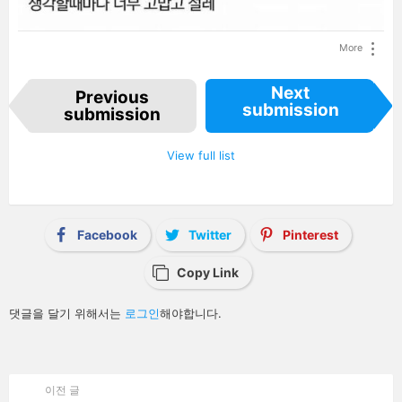
More
I
Next
Previous
t
submission
e
submission
m
n
a
View full list
v
i
g
a
t
i
Facebook
Twitter
Pinterest
o
n
Copy Link
답
댓글을 달기 위해서는
로그인
해야합니다.
글
남
기
기
이전 글
See