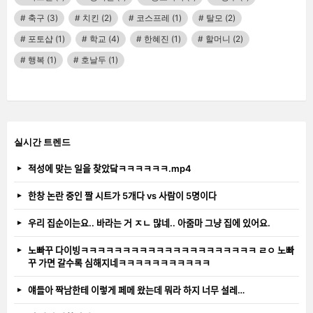
축구
(3)
치킨
(2)
코스프레
(1)
탈모
(2)
포토샵
(1)
학교
(4)
한혜진
(1)
할머니
(2)
행복
(1)
호날두
(1)
실시간 트렌드
적성에 맞는 일을 찾았닼ㅋㅋㅋㅋㅋㅋ.mp4
한창 논란 중인 짤 시트가 5개다 vs 사람이 5명이다
우리 집순이는요.. 바라는 거 ㅈㄴ 많네.. 아줌마 그냥 집에 있어요.
노빠꾸 다이빙ㅋㅋㅋㅋㅋㅋㅋㅋㅋㅋㅋㅋㅋㅋㅋㅋㅋㅋㅋㅋㅋ ㄹㅇ 노빠
꾸 가면 갈수록 심해지네ㅋㅋㅋㅋㅋㅋㅋㅋㅋㅋㅋ
얘들아 짝남한테 이렇게 페메 왔는데 뭐라 하지 너무 설레…