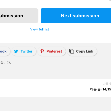
submission
Next submission
View full list
book
Twitter
Pinterest
Copy Link
합니다.
다음 
다음 글 (14/15