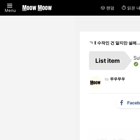
🎲 랜덤
⏱ 읽은 
Menu
ㄱㅐ수작인 건 알지만 설레.
Su
List item
by
무우무우
Face