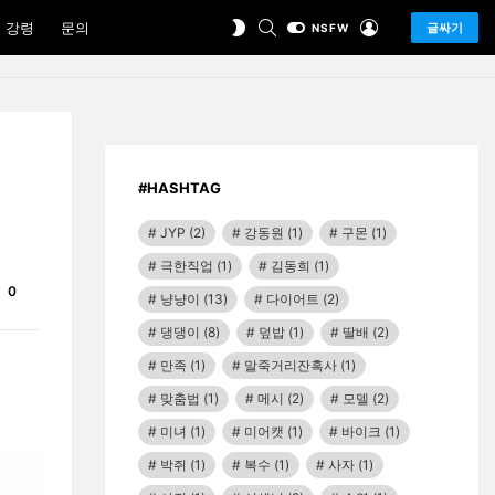
SEARCH
LOGIN
SWITCH
 강령
문의
글싸기
NSFW
SKIN
#HASHTAG
JYP
(2)
강동원
(1)
구몬
(1)
극한직업
(1)
김동희
(1)
Comments
0
냥냥이
(13)
다이어트
(2)
댕댕이
(8)
덮밥
(1)
딸배
(2)
만족
(1)
말죽거리잔혹사
(1)
맞춤법
(1)
메시
(2)
모델
(2)
미녀
(1)
미어캣
(1)
바이크
(1)
박쥐
(1)
복수
(1)
사자
(1)