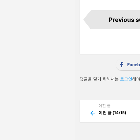
I
t
Previous 
e
m
n
a
v
i
g
a
t
i
Face
o
n
답
댓글을 달기 위해서는
로그인
해야
글
남
기
기
이전 글
See
more
이전 글 (14/15)