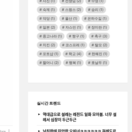
사진
(1)
선생님
(2)
수영
(1)
숙제
(1)
스윙스
(2)
승리
(1)
악당
(1)
울산
(1)
은하수길
(1)
일본
(2)
자스민
(1)
장미란
(1)
중고나라
(1)
짱구
(1)
축구
(3)
치킨
(2)
코스프레
(1)
탈모
(2)
포토샵
(1)
학교
(4)
한혜진
(1)
할머니
(2)
행복
(1)
호날두
(1)
실시간 트렌드
역대급으로 설레는 레전드 일화 모아봄. 너무 설
레서 심장이 두근두근
남친한테 미안한 오피녀ㅋㅋㅋㅋㅋㅋ 걸레도르
ore