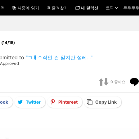
내역
📚 나중에 읽기
🔖 즐겨찾기
🗂 내 컬렉션
토픽
무우무우
.. (14/15)
bmitted to
"ㄱㅐ수작인 건 알지만 설레…"
Approved
0
좋아요
book
Twitter
Pinterest
Copy Link