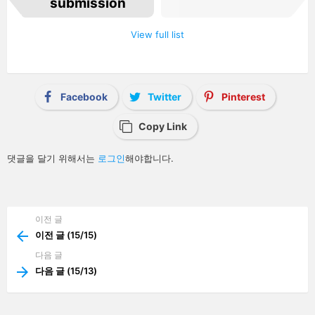
submission
m
n
a
View full list
v
i
g
a
t
i
Facebook
Twitter
Pinterest
o
n
Copy Link
답
댓글을 달기 위해서는
로그인
해야합니다.
글
남
기
기
이전 글
See
more
이전 글 (15/15)
다음 글
다음 글 (15/13)