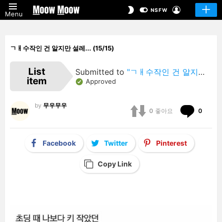
LOGIN
SWITCH
NSFW
Menu
SKIN
ㄱㅐ수작인 건 알지만 설레... (15/15)
List
Submitted to
"ㄱㅐ수작인 건 알지만 설레…"
item
Approved
by
무우무우
Comm
0
좋아요
0
Facebook
Twitter
Pinterest
Copy Link