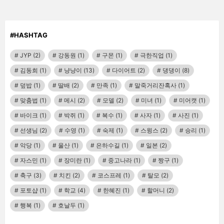
#HASHTAG
JYP
(2)
강동원
(1)
구몬
(1)
극한직업
(1)
김동희
(1)
냥냥이
(13)
다이어트
(2)
댕댕이
(8)
덮밥
(1)
딸배
(2)
만족
(1)
말죽거리잔혹사
(1)
맞춤법
(1)
메시
(2)
모델
(2)
미녀
(1)
미어캣
(1)
바이크
(1)
박쥐
(1)
복수
(1)
사자
(1)
사진
(1)
선생님
(2)
수영
(1)
숙제
(1)
스윙스
(2)
승리
(1)
악당
(1)
울산
(1)
은하수길
(1)
일본
(2)
자스민
(1)
장미란
(1)
중고나라
(1)
짱구
(1)
축구
(3)
치킨
(2)
코스프레
(1)
탈모
(2)
포토샵
(1)
학교
(4)
한혜진
(1)
할머니
(2)
행복
(1)
호날두
(1)