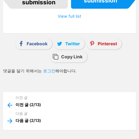
submission
e
submission
m
n
a
View full list
v
i
g
a
t
i
Facebook
Twitter
Pinterest
o
n
Copy Link
답
댓글을 달기 위해서는
로그인
해야합니다.
글
남
기
기
이전 글
See
more
이전 글 (2/13)
다음 글
다음 글 (2/13)