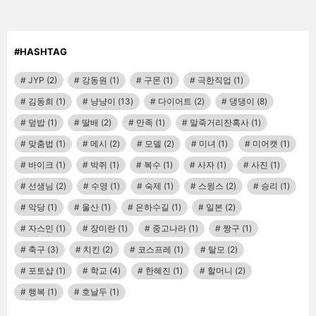
#HASHTAG
JYP
(2)
강동원
(1)
구몬
(1)
극한직업
(1)
김동희
(1)
냥냥이
(13)
다이어트
(2)
댕댕이
(8)
덮밥
(1)
딸배
(2)
만족
(1)
말죽거리잔혹사
(1)
맞춤법
(1)
메시
(2)
모델
(2)
미녀
(1)
미어캣
(1)
바이크
(1)
박쥐
(1)
복수
(1)
사자
(1)
사진
(1)
선생님
(2)
수영
(1)
숙제
(1)
스윙스
(2)
승리
(1)
악당
(1)
울산
(1)
은하수길
(1)
일본
(2)
자스민
(1)
장미란
(1)
중고나라
(1)
짱구
(1)
축구
(3)
치킨
(2)
코스프레
(1)
탈모
(2)
포토샵
(1)
학교
(4)
한혜진
(1)
할머니
(2)
행복
(1)
호날두
(1)