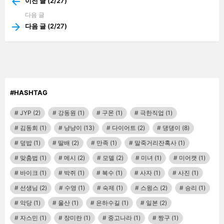
more
이전 글 (2/27)
다음 글
다음 글 (2/27)
#HASHTAG
JYP
(2)
강동원
(1)
구몬
(1)
극한직업
(1)
김동희
(1)
냥냥이
(13)
다이어트
(2)
댕댕이
(8)
덮밥
(1)
딸배
(2)
만족
(1)
말죽거리잔혹사
(1)
맞춤법
(1)
메시
(2)
모델
(2)
미녀
(1)
미어캣
(1)
바이크
(1)
박쥐
(1)
복수
(1)
사자
(1)
사진
(1)
선생님
(2)
수영
(1)
숙제
(1)
스윙스
(2)
승리
(1)
악당
(1)
울산
(1)
은하수길
(1)
일본
(2)
자스민
(1)
장미란
(1)
중고나라
(1)
짱구
(1)