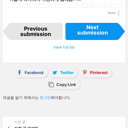
More
I
Next
Previous
t
submission
e
submission
m
n
a
View full list
v
i
g
a
t
i
Facebook
Twitter
Pinterest
o
n
Copy Link
답
댓글을 달기 위해서는
로그인
해야합니다.
글
남
기
기
이전 글
See