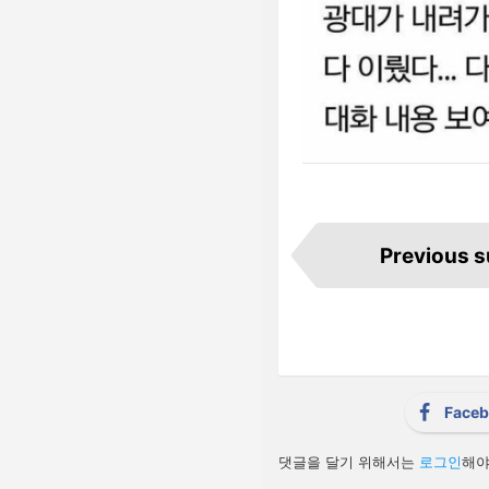
I
t
Previous 
e
m
n
a
v
i
g
a
t
i
Face
o
n
답
댓글을 달기 위해서는
로그인
해야
글