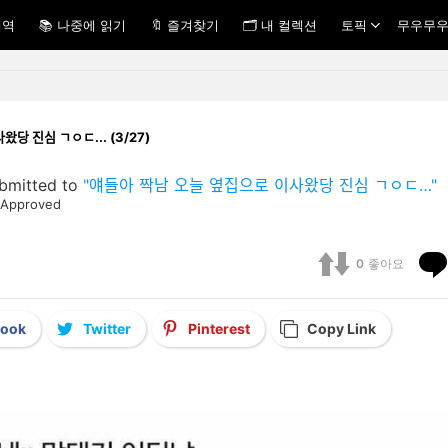
내역
📚 나중에 읽기
🔖 즐겨찾기
🗂 내 컬렉션
토픽
무우무우
이사왔당 진심 ㄱㅇㄷ... (3/27)
bmitted to
"얘들아 짝남 오늘 옆집으로 이사왔당 진심 ㄱㅇㄷ…"
Approved
0
좋아요
book
Twitter
Pinterest
Copy Link