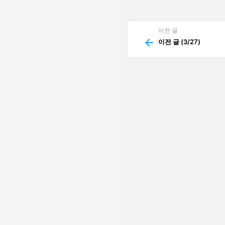
남
기
기
이전 글
See
more
이전 글 (3/27)