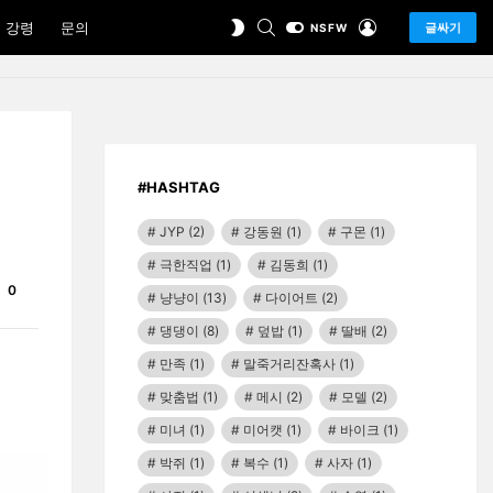
SEARCH
LOGIN
SWITCH
 강령
문의
글싸기
NSFW
SKIN
#HASHTAG
JYP
(2)
강동원
(1)
구몬
(1)
극한직업
(1)
김동희
(1)
Comments
0
냥냥이
(13)
다이어트
(2)
댕댕이
(8)
덮밥
(1)
딸배
(2)
만족
(1)
말죽거리잔혹사
(1)
맞춤법
(1)
메시
(2)
모델
(2)
미녀
(1)
미어캣
(1)
바이크
(1)
박쥐
(1)
복수
(1)
사자
(1)