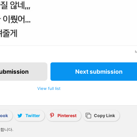
M
submission
Next submission
View full list
book
Twitter
Pinterest
Copy Link
합니다.