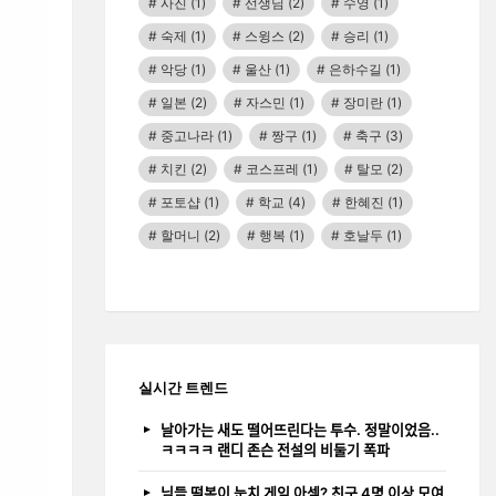
사진
(1)
선생님
(2)
수영
(1)
숙제
(1)
스윙스
(2)
승리
(1)
악당
(1)
울산
(1)
은하수길
(1)
일본
(2)
자스민
(1)
장미란
(1)
중고나라
(1)
짱구
(1)
축구
(3)
치킨
(2)
코스프레
(1)
탈모
(2)
포토샵
(1)
학교
(4)
한혜진
(1)
할머니
(2)
행복
(1)
호날두
(1)
실시간 트렌드
날아가는 새도 떨어뜨린다는 투수. 정말이었음..
ㅋㅋㅋㅋ 랜디 존슨 전설의 비둘기 폭파
님들 떡볶이 눈치 게임 아셈? 친구 4명 이상 모여