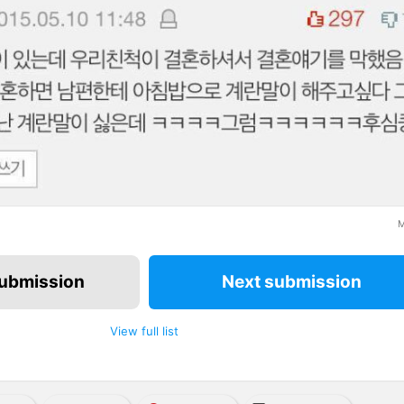
M
submission
Next submission
View full list