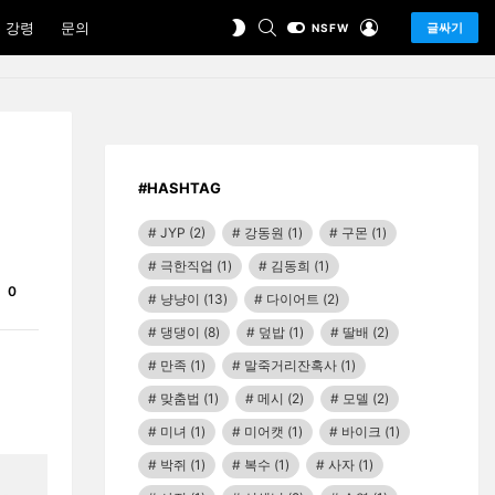
SEARCH
LOGIN
SWITCH
 강령
문의
글싸기
NSFW
SKIN
#HASHTAG
JYP
(2)
강동원
(1)
구몬
(1)
극한직업
(1)
김동희
(1)
Comments
0
냥냥이
(13)
다이어트
(2)
댕댕이
(8)
덮밥
(1)
딸배
(2)
만족
(1)
말죽거리잔혹사
(1)
맞춤법
(1)
메시
(2)
모델
(2)
미녀
(1)
미어캣
(1)
바이크
(1)
박쥐
(1)
복수
(1)
사자
(1)