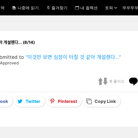
내역
📚 나중에 읽기
🔖 즐겨찾기
🗂 내 컬렉션
토픽
무우무우
ᅡᇀ아 개설렌다... (8/14)
bmitted to
"이것만 보면 심장이 터질 것 같아 개설렌다…"
Approved
0
좋아요
book
Twitter
Pinterest
Copy Link