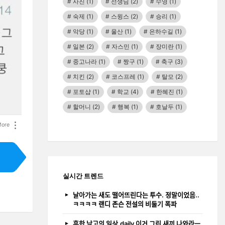
사진
(1)
선생님
(2)
수영
(1)
숙제
(1)
스윙스
(2)
승리
(1)
악당
(1)
울산
(1)
은하수길
(1)
일본
(2)
자스민
(1)
장미란
(1)
중고나라
(1)
짱구
(1)
축구
(3)
치킨
(2)
코스프레
(1)
탈모
(2)
포토샵
(1)
학교
(4)
한혜진
(1)
할머니
(2)
행복
(1)
호날두
(1)
ore
실시간 트렌드
날아가는 새도 떨어뜨린다는 투수. 정말이었음..
ㅋㅋㅋㅋ 랜디 존슨 전설의 비둘기 폭파
흔한 남고의 일상.daily 이거 그린 새끼 나와라ㅡ