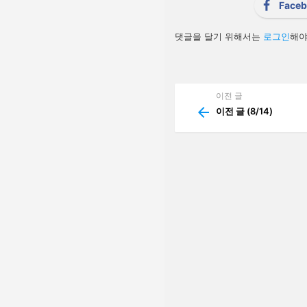
Face
o
n
답
댓글을 달기 위해서는
로그인
해야
글
남
기
기
이전 글
See
more
이전 글 (8/14)