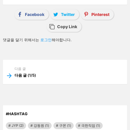
a
t
i
Facebook
Twitter
Pinterest
o
n
Copy Link
답
댓글을 달기 위해서는
로그인
해야합니다.
글
남
기
기
See
다음 글
more
다음 글 (1/5)
#HASHTAG
JYP
(2)
강동원
(1)
구몬
(1)
극한직업
(1)