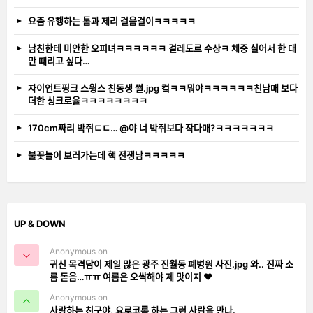
요즘 유행하는 톰과 제리 걸음걸이ㅋㅋㅋㅋㅋ
남친한테 미안한 오피녀ㅋㅋㅋㅋㅋㅋ 걸레도르 수상ㅋ 체중 실어서 한 대
만 때리고 싶다…
자이언트핑크 스윙스 친동생 썰.jpg 컼ㅋㅋ뭐야ㅋㅋㅋㅋㅋㅋ친남매 보다
더한 싱크로율ㅋㅋㅋㅋㅋㅋㅋㅋ
170cm짜리 박쥐ㄷㄷ… @야 너 박쥐보다 작다매?ㅋㅋㅋㅋㅋㅋㅋ
불꽃놀이 보러가는데 핵 전쟁남ㅋㅋㅋㅋㅋ
UP & DOWN
Anonymous on
귀신 목격담이 제일 많은 광주 진월동 폐병원 사진.jpg 와.. 진짜 소
름 돋음…ㅠㅠ 여름은 오싹해야 제 맛이지 ❤️
Anonymous on
사랑하는 친구야, 요로코롬 하는 그런 사람을 만나.