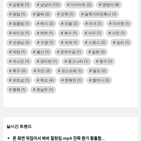
김동희
(1)
냥냥이
(13)
다이어트
(2)
댕댕이
(8)
덮밥
(1)
딸배
(2)
만족
(1)
말죽거리잔혹사
(1)
맞춤법
(1)
메시
(2)
모델
(2)
미녀
(1)
미어캣
(1)
바이크
(1)
박쥐
(1)
복수
(1)
사자
(1)
사진
(1)
선생님
(2)
수영
(1)
숙제
(1)
스윙스
(2)
승리
(1)
악당
(1)
울산
(1)
은하수길
(1)
일본
(2)
자스민
(1)
장미란
(1)
중고나라
(1)
짱구
(1)
축구
(3)
치킨
(2)
코스프레
(1)
탈모
(2)
포토샵
(1)
학교
(4)
한혜진
(1)
할머니
(2)
행복
(1)
호날두
(1)
실시간 트렌드
폰 화면 뒤집어서 봐바 힐링임.mp4 진짜 뭔가 황홀함…