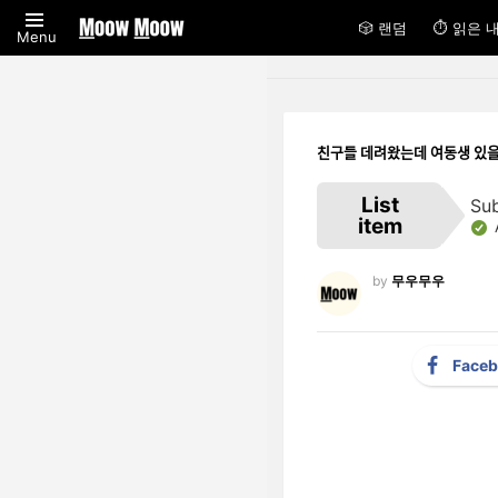
🎲 랜덤
⏱ 읽은 
Menu
친구들 데려왔는데 여동생 있ᄋ
List
Su
item
by
무우무우
Face