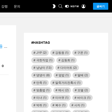
SEARCH
LOGIN
SWITCH
 강령
문의
글싸기
NSFW
SKIN
#HASHTAG
ᅡᆷ?"
JYP
(2)
강동원
(1)
구몬
(1)
극한직업
(1)
김동희
(1)
Comments
0
냥냥이
(13)
다이어트
(2)
댕댕이
(8)
덮밥
(1)
딸배
(2)
만족
(1)
말죽거리잔혹사
(1)
맞춤법
(1)
메시
(2)
모델
(2)
미녀
(1)
미어캣
(1)
바이크
(1)
박쥐
(1)
복수
(1)
사자
(1)