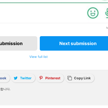
M
submission
Next submission
View full list
book
Twitter
Pinterest
Copy Link
합니다.