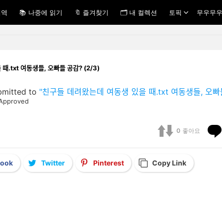
내역
📚 나중에 읽기
🔖 즐겨찾기
🗂 내 컬렉션
토픽
무우무우
ᅳᆯ 때.txt 여동생들, 오빠들 공감? (2/3)
bmitted to
"친구들 데려왔는데 여동생 있을 때.txt 여동생들, 오빠들 공ᄀ
Approved
0
좋아요
book
Twitter
Pinterest
Copy Link