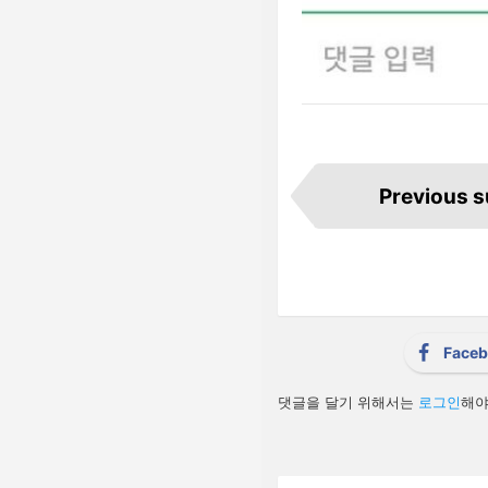
I
t
Previous 
e
m
n
a
v
i
g
a
t
i
Face
o
n
답
댓글을 달기 위해서는
로그인
해야
글
남
기
기