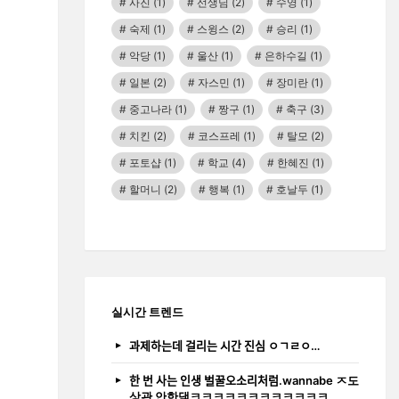
사진
(1)
선생님
(2)
수영
(1)
숙제
(1)
스윙스
(2)
승리
(1)
악당
(1)
울산
(1)
은하수길
(1)
일본
(2)
자스민
(1)
장미란
(1)
중고나라
(1)
짱구
(1)
축구
(3)
치킨
(2)
코스프레
(1)
탈모
(2)
포토샵
(1)
학교
(4)
한혜진
(1)
할머니
(2)
행복
(1)
호날두
(1)
실시간 트렌드
과제하는데 걸리는 시간 진심 ㅇㄱㄹㅇ…
한 번 사는 인생 벌꿀오소리처럼.wannabe ㅈ도
상관 안한댘ㅋㅋㅋㅋㅋㅋㅋㅋㅋㅋㅋㅋ