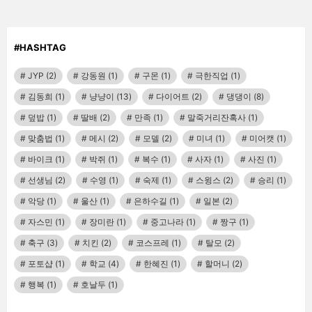
#HASHTAG
JYP
(2)
강동원
(1)
구몬
(1)
극한직업
(1)
김동희
(1)
냥냥이
(13)
다이어트
(2)
댕댕이
(8)
덮밥
(1)
딸배
(2)
만족
(1)
말죽거리잔혹사
(1)
맞춤법
(1)
메시
(2)
모델
(2)
미녀
(1)
미어캣
(1)
바이크
(1)
박쥐
(1)
복수
(1)
사자
(1)
사진
(1)
선생님
(2)
수영
(1)
숙제
(1)
스윙스
(2)
승리
(1)
악당
(1)
울산
(1)
은하수길
(1)
일본
(2)
자스민
(1)
장미란
(1)
중고나라
(1)
짱구
(1)
축구
(3)
치킨
(2)
코스프레
(1)
탈모
(2)
포토샵
(1)
학교
(4)
한혜진
(1)
할머니
(2)
행복
(1)
호날두
(1)