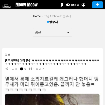
LOGIN
SWITCH
NSFW
Menu
SKIN
You are here:
Home
Tag Archives: 앵무새
앵무새
LATEST
동물
STORIES
앵무새한테 머리 뜯김ㅋㅋㅋㅋㅋㅋㅋ ㅋㅋㅋㅋㅋㅋㅋㅋㅋㅋㅋㅋㅋㅋㅋㅋㅋ
ㅋㅋㅋㅋㅋㅋㅋㅋㅋㅋㅋㅋㅋㅋㅋㅋㅋㅋㅋㅋㅋㅋㅋㅋㅋㅋㅋㅋㅋ
1
공유
0
Comments
1
좋아요