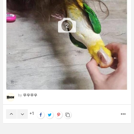
2
by
무우무우
1
MO