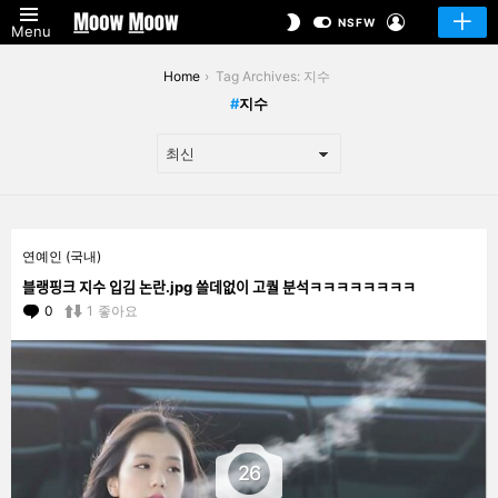
LOGIN
SWITCH
NSFW
Menu
SKIN
You are here:
Home
Tag Archives: 지수
지수
LATEST
연예인 (국내)
STORIES
블랭핑크 지수 입김 논란.jpg 쓸데없이 고퀄 분석ㅋㅋㅋㅋㅋㅋㅋㅋ
0
Comments
1
좋아요
26