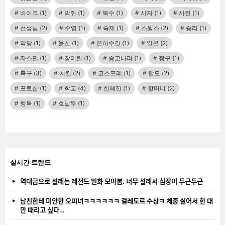
바이크
(1)
박쥐
(1)
복수
(1)
사자
(1)
사진
(1)
선생님
(2)
수영
(1)
숙제
(1)
스윙스
(2)
승리
(1)
악당
(1)
울산
(1)
은하수길
(1)
일본
(2)
자스민
(1)
장미란
(1)
중고나라
(1)
짱구
(1)
축구
(3)
치킨
(2)
코스프레
(1)
탈모
(2)
포토샵
(1)
학교
(4)
한혜진
(1)
할머니
(2)
행복
(1)
호날두
(1)
실시간 트렌드
역대급으로 설레는 레전드 일화 모아봄. 너무 설레서 심장이 두근두근
남친한테 미안한 오피녀ㅋㅋㅋㅋㅋㅋ 걸레도르 수상ㅋ 체중 실어서 한 대
만 때리고 싶다…