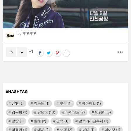
by
무우무우
1
MO
#HASHTAG
JYP
(2)
강동원
(1)
구몬
(1)
극한직업
(1)
김동희
(1)
냥냥이
(13)
다이어트
(2)
댕댕이
(8)
덮밥
(1)
딸배
(2)
만족
(1)
말죽거리잔혹사
(1)
맞춤법
(1)
메시
(2)
모델
(2)
미녀
(1)
미어캣
(1)