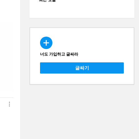
너도 가입하고 글싸라
CREATE
글싸기