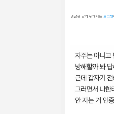
답
댓글을 달기 위해서는
로그인
글
남
기
기