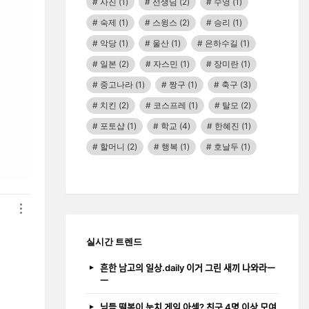
사진
(1)
선생님
(2)
수영
(1)
숙제
(1)
스윙스
(2)
승리
(1)
악당
(1)
울산
(1)
은하수길
(1)
일본
(2)
자스민
(1)
장미란
(1)
중고나라
(1)
짱구
(1)
축구
(3)
치킨
(2)
코스프레
(1)
탈모
(2)
포토샵
(1)
학교
(4)
한혜진
(1)
할머니
(2)
행복
(1)
호날두
(1)
실시간 트렌드
흔한 남고의 일상.daily 이거 그린 새끼 나와라ㅡ
ㅡ
님들 떡볶이 눈치 게임 아셈? 친구 4명 이상 모여