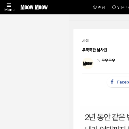
🎲 랜덤
⏱ 읽은 
Menu
사랑
무뚝뚝한 남사친
by
무우무우
Face