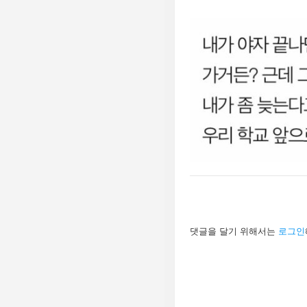
답
댓글을 달기 위해서는
로그인
글
남
기
기