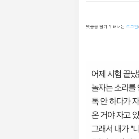
답
댓글을 달기 위해서는
로그인
글
남
기
기