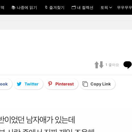
내역
📚 나중에 읽기
🔖 즐겨찾기
🗂 내 컬렉션
토픽
무우무우
1
좋아요
book
Twitter
Pinterest
Copy Link