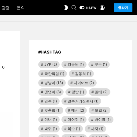
SEARCH
LOGIN
SWITCH
 강령
문의
글싸기
NSFW
SKIN
#HASHTAG
JYP
(2)
강동원
(1)
구몬
(1)
Comments
0
극한직업
(1)
김동희
(1)
냥냥이
(13)
다이어트
(2)
댕댕이
(8)
덮밥
(1)
딸배
(2)
만족
(1)
말죽거리잔혹사
(1)
맞춤법
(1)
메시
(2)
모델
(2)
미녀
(1)
미어캣
(1)
바이크
(1)
박쥐
(1)
복수
(1)
사자
(1)