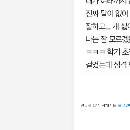
답
댓글을 달기 위해서는
로그인
글
남
기
기