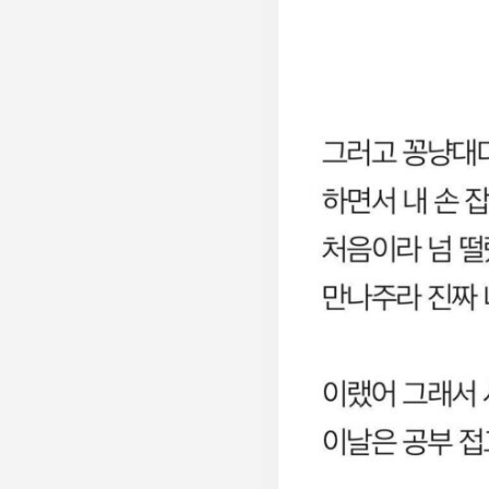
남
기
기