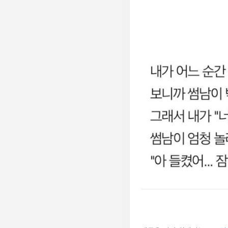
남
기
기
답