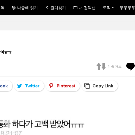
내역
📚 나중에 읽기
🔖 즐겨찾기
🗂 내 컬렉션
토픽
무우무우
ᆮ았어ㅠㅠ
1
좋아요
book
Twitter
Pinterest
Copy Link