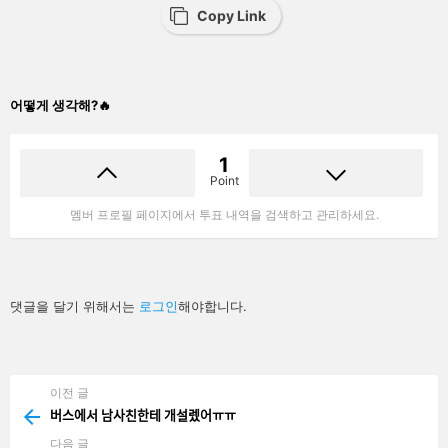
Copy Link
어떻게 생각해?🔥
1
Point
멤버 프로필 페이지에서 투표 내역을 검색하고 관리하세요.
답
댓글을 달기 위해서는
로그인
해야합니다.
글
남
기
기
이전 글
See
more
버스에서 남사친한테 개설렜어ㅠㅠ
다음 글