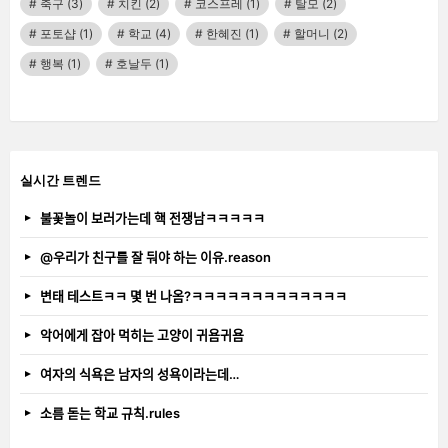
축구
(3)
치킨
(2)
코스프레
(1)
탈모
(2)
포토샵
(1)
학교
(4)
한혜진
(1)
할머니
(2)
행복
(1)
호날두
(1)
실시간 트렌드
불꽃놀이 보러가는데 핵 전쟁남ㅋㅋㅋㅋㅋ
@우리가 친구를 잘 둬야 하는 이유.reason
변태 테스트ㅋㅋ 몇 번 나옴?ㅋㅋㅋㅋㅋㅋㅋㅋㅋㅋㅋㅋㅋ
악어에게 잡아 먹히는 고양이 귀욤귀욤
여자의 식욕은 남자의 성욕이라는데…
소름 돋는 학교 규칙.rules