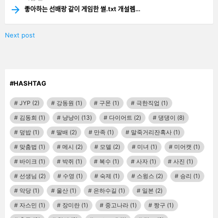
좋아하는 선배랑 같이 게임한 썰.txt 개설렘…
Next post
#HASHTAG
JYP
(2)
강동원
(1)
구몬
(1)
극한직업
(1)
김동희
(1)
냥냥이
(13)
다이어트
(2)
댕댕이
(8)
덮밥
(1)
딸배
(2)
만족
(1)
말죽거리잔혹사
(1)
맞춤법
(1)
메시
(2)
모델
(2)
미녀
(1)
미어캣
(1)
바이크
(1)
박쥐
(1)
복수
(1)
사자
(1)
사진
(1)
선생님
(2)
수영
(1)
숙제
(1)
스윙스
(2)
승리
(1)
악당
(1)
울산
(1)
은하수길
(1)
일본
(2)
자스민
(1)
장미란
(1)
중고나라
(1)
짱구
(1)