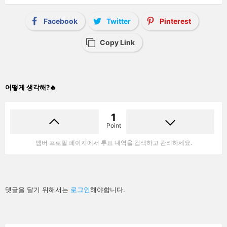
Facebook
Twitter
Pinterest
Copy Link
어떻게 생각해?🔥
1
Point
멤버 프로필 페이지에서 투표 내역을 검색하고 관리하세요.
답
댓글을 달기 위해서는
로그인
해야합니다.
글
남
기
기