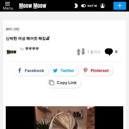
LOGIN
SWITCH
NSFW
Menu
SKIN
뷰티 (여)
신박한 여성 헤어컷 해킹💇
by
무우무우
Comm
1
좋아요
0
Facebook
Twitter
Pinterest
Copy Link