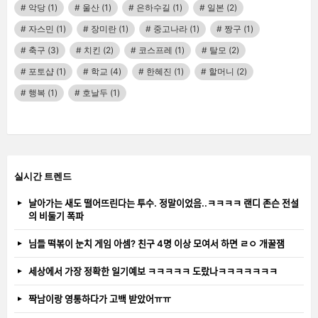
악당
(1)
울산
(1)
은하수길
(1)
일본
(2)
자스민
(1)
장미란
(1)
중고나라
(1)
짱구
(1)
축구
(3)
치킨
(2)
코스프레
(1)
탈모
(2)
포토샵
(1)
학교
(4)
한혜진
(1)
할머니
(2)
행복
(1)
호날두
(1)
실시간 트렌드
날아가는 새도 떨어뜨린다는 투수. 정말이었음..ㅋㅋㅋㅋ 랜디 존슨 전설
의 비둘기 폭파
님들 떡볶이 눈치 게임 아셈? 친구 4명 이상 모여서 하면 ㄹㅇ 개꿀잼
세상에서 가장 정확한 일기예보 ㅋㅋㅋㅋㅋ 도랐나ㅋㅋㅋㅋㅋㅋㅋ
짝남이랑 영통하다가 고백 받았어ㅠㅠ