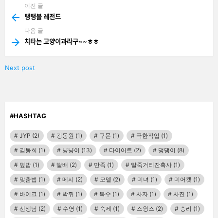
이전 글
See
more
탱탱볼 레전드
다음 글
치타는 고양이과라구~~ㅎㅎ
Next post
#HASHTAG
JYP
(2)
강동원
(1)
구몬
(1)
극한직업
(1)
김동희
(1)
냥냥이
(13)
다이어트
(2)
댕댕이
(8)
덮밥
(1)
딸배
(2)
만족
(1)
말죽거리잔혹사
(1)
맞춤법
(1)
메시
(2)
모델
(2)
미녀
(1)
미어캣
(1)
바이크
(1)
박쥐
(1)
복수
(1)
사자
(1)
사진
(1)
선생님
(2)
수영
(1)
숙제
(1)
스윙스
(2)
승리
(1)