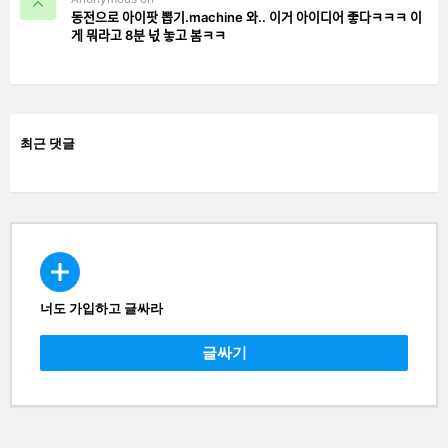
동전으로 아이팟 뽑기.machine 와.. 이거 아이디어 좋다ㅋㅋㅋ 이
게 뭐라고 8분 넋 놓고 봄ㅋㅋ
최근 댓글
너도 가입하고 글싸라
CREATE
글싸기