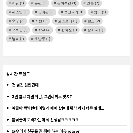
악당
(1)
울산
(1)
은하수길
(1)
일본
(2)
자스민
(1)
장미란
(1)
중고나라
(1)
짱구
(1)
축구
(3)
치킨
(2)
코스프레
(1)
탈모
(2)
포토샵
(1)
학교
(4)
한혜진
(1)
할머니
(2)
행복
(1)
호날두
(1)
실시간 트렌드
전 남친 말한건데…
3년 알고 지낸 짝남, 그린라이트 맞지?
얘들아 짝남한테 이렇게 페메 왔는데 뭐라 하지 너무 설레…
불꽃놀이 보러가는데 핵 전쟁남ㅋㅋㅋㅋㅋ
@우리가 친구를 잘 둬야 하는 이유.reason