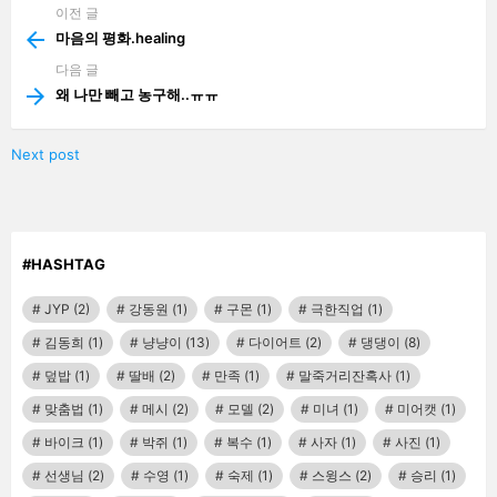
이전 글
See
more
마음의 평화.healing
다음 글
왜 나만 빼고 농구해..ㅠㅠ
Next post
#HASHTAG
JYP
(2)
강동원
(1)
구몬
(1)
극한직업
(1)
김동희
(1)
냥냥이
(13)
다이어트
(2)
댕댕이
(8)
덮밥
(1)
딸배
(2)
만족
(1)
말죽거리잔혹사
(1)
맞춤법
(1)
메시
(2)
모델
(2)
미녀
(1)
미어캣
(1)
바이크
(1)
박쥐
(1)
복수
(1)
사자
(1)
사진
(1)
선생님
(2)
수영
(1)
숙제
(1)
스윙스
(2)
승리
(1)