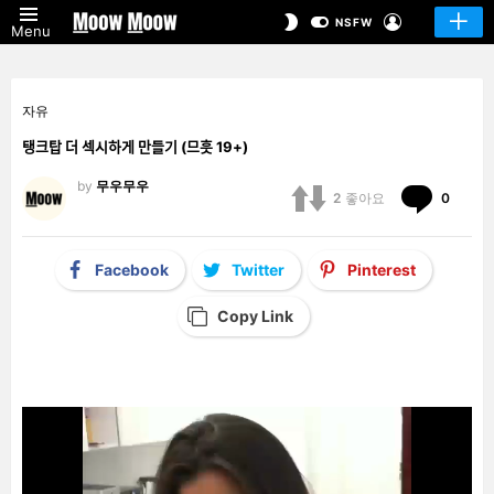
LOGIN
SWITCH
NSFW
Menu
SKIN
자유
탱크탑 더 섹시하게 만들기 (므흣 19+)
by
무우무우
Comm
2
좋아요
0
Facebook
Twitter
Pinterest
Copy Link