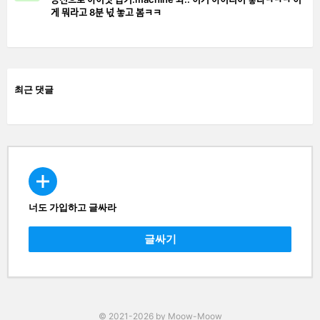
게 뭐라고 8분 넋 놓고 봄ㅋㅋ
최근 댓글
너도 가입하고 글싸라
CREATE
글싸기
© 2021-2026 by Moow-Moow