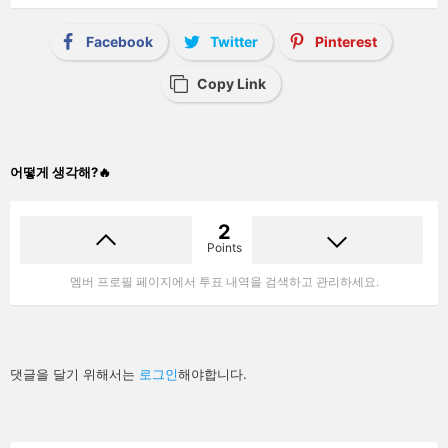
Facebook
Twitter
Pinterest
Copy Link
어떻게 생각해?🔥
2
Points
멤버 프로필 페이지에서 투표 내역을 검색하고 관리하세요.
답
댓글을 달기 위해서는
로그인
해야합니다.
글
남
기
기