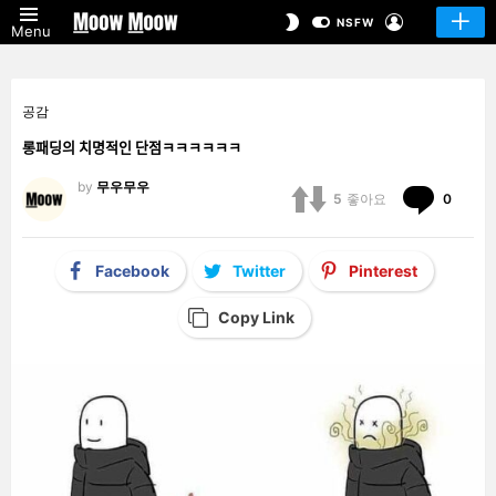
LOGIN
SWITCH
NSFW
Menu
SKIN
공감
롱패딩의 치명적인 단점ㅋㅋㅋㅋㅋㅋ
by
무우무우
Comm
5
좋아요
0
Facebook
Twitter
Pinterest
Copy Link