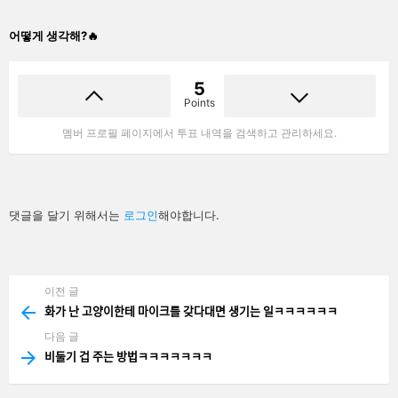
어떻게 생각해?🔥
5
Points
멤버 프로필 페이지에서 투표 내역을 검색하고 관리하세요.
답
댓글을 달기 위해서는
로그인
해야합니다.
글
남
기
기
이전 글
See
more
화가 난 고양이한테 마이크를 갖다대면 생기는 일ㅋㅋㅋㅋㅋㅋ
다음 글
비둘기 겁 주는 방법ㅋㅋㅋㅋㅋㅋㅋ