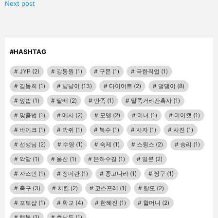
Next post
#HASHTAG
JYP
(2)
강동원
(1)
구몬
(1)
극한직업
(1)
김동희
(1)
냥냥이
(13)
다이어트
(2)
댕댕이
(8)
덮밥
(1)
딸배
(2)
만족
(1)
말죽거리잔혹사
(1)
맞춤법
(1)
메시
(2)
모델
(2)
미녀
(1)
미어캣
(1)
바이크
(1)
박쥐
(1)
복수
(1)
사자
(1)
사진
(1)
선생님
(2)
수영
(1)
숙제
(1)
스윙스
(2)
승리
(1)
악당
(1)
울산
(1)
은하수길
(1)
일본
(2)
자스민
(1)
장미란
(1)
중고나라
(1)
짱구
(1)
축구
(3)
치킨
(2)
코스프레
(1)
탈모
(2)
포토샵
(1)
학교
(4)
한혜진
(1)
할머니
(2)
행복
(1)
호날두
(1)