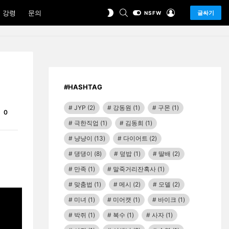
SEARCH
LOGIN
SWITCH
 강령
문의
글싸기
NSFW
SKIN
#HASHTAG
JYP
(2)
강동원
(1)
구몬
(1)
Comments
0
극한직업
(1)
김동희
(1)
냥냥이
(13)
다이어트
(2)
댕댕이
(8)
덮밥
(1)
딸배
(2)
만족
(1)
말죽거리잔혹사
(1)
맞춤법
(1)
메시
(2)
모델
(2)
미녀
(1)
미어캣
(1)
바이크
(1)
박쥐
(1)
복수
(1)
사자
(1)