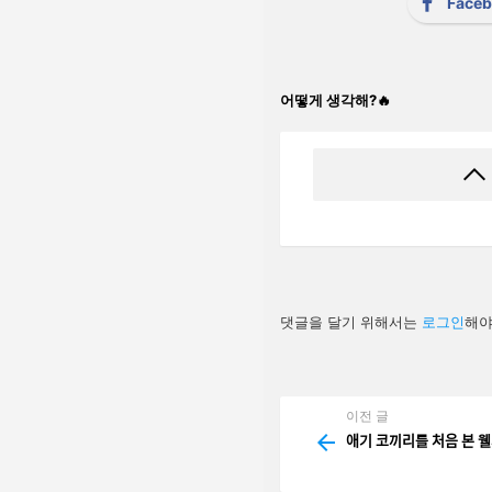
Face
어떻게 생각해?🔥
답
댓글을 달기 위해서는
로그인
해야
글
남
기
기
이전 글
See
more
애기 코끼리를 처음 본