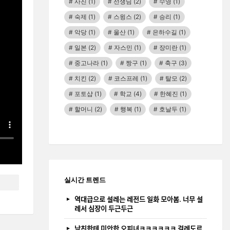
사진
(1)
선생님
(2)
수영
(1)
숙제
(1)
스윙스
(2)
승리
(1)
악당
(1)
울산
(1)
은하수길
(1)
일본
(2)
자스민
(1)
장미란
(1)
중고나라
(1)
짱구
(1)
축구
(3)
치킨
(2)
코스프레
(1)
탈모
(2)
포토샵
(1)
학교
(4)
한혜진
(1)
할머니
(2)
행복
(1)
호날두
(1)
실시간 트렌드
역대급으로 설레는 레전드 일화 모아봄. 너무 설
레서 심장이 두근두근
남친한테 미안한 오피녀ㅋㅋㅋㅋㅋㅋ 걸레도르