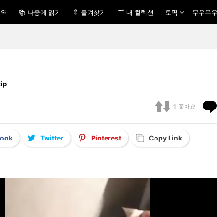
내역
📚 나중에 읽기
🔖 즐겨찾기
🗂 내 컬렉션
토픽
무우무우
.tip
1
좋아요
book
Twitter
Pinterest
Copy Link