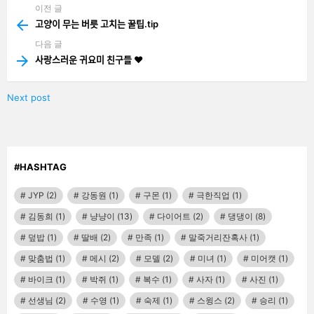
이전 글
See
more
고양이 무는 버릇 고치는 꿀팁.tip
다음 글
사랑스러운 귀요미 친구들 ❤️
Next post
#HASHTAG
JYP
(2)
강동원
(1)
구몬
(1)
극한직업
(1)
김동희
(1)
냥냥이
(13)
다이어트
(2)
댕댕이
(8)
덮밥
(1)
딸배
(2)
만족
(1)
말죽거리잔혹사
(1)
맞춤법
(1)
메시
(2)
모델
(2)
미녀
(1)
미어캣
(1)
바이크
(1)
박쥐
(1)
복수
(1)
사자
(1)
사진
(1)
선생님
(2)
수영
(1)
숙제
(1)
스윙스
(2)
승리
(1)