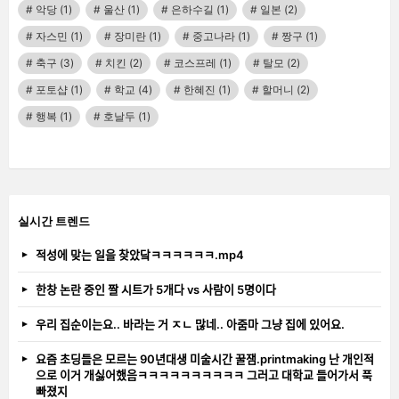
악당
(1)
울산
(1)
은하수길
(1)
일본
(2)
자스민
(1)
장미란
(1)
중고나라
(1)
짱구
(1)
축구
(3)
치킨
(2)
코스프레
(1)
탈모
(2)
포토샵
(1)
학교
(4)
한혜진
(1)
할머니
(2)
행복
(1)
호날두
(1)
실시간 트렌드
적성에 맞는 일을 찾았닼ㅋㅋㅋㅋㅋㅋ.mp4
한창 논란 중인 짤 시트가 5개다 vs 사람이 5명이다
우리 집순이는요.. 바라는 거 ㅈㄴ 많네.. 아줌마 그냥 집에 있어요.
요즘 초딩들은 모르는 90년대생 미술시간 꿀잼.printmaking 난 개인적
으로 이거 개싫어했음ㅋㅋㅋㅋㅋㅋㅋㅋㅋㅋ 그러고 대학교 들어가서 푹
빠졌지