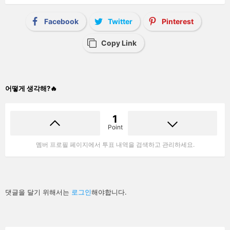
Facebook
Twitter
Pinterest
Copy Link
어떻게 생각해?🔥
1
Point
멤버 프로필 페이지에서 투표 내역을 검색하고 관리하세요.
답
댓글을 달기 위해서는
로그인
해야합니다.
글
남
기
기