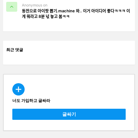
Anonymous on
동전으로 아이팟 뽑기.machine 와.. 이거 아이디어 좋다ㅋㅋㅋ 이
게 뭐라고 8분 넋 놓고 봄ㅋㅋ
최근 댓글
너도 가입하고 글싸라
CREATE
글싸기