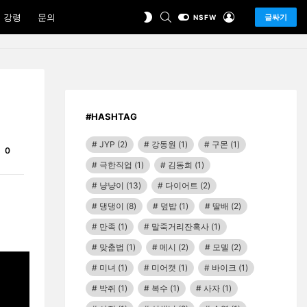
SEARCH
LOGIN
SWITCH
 강령
문의
글싸기
NSFW
SKIN
#HASHTAG
JYP
(2)
강동원
(1)
구몬
(1)
Comments
0
극한직업
(1)
김동희
(1)
냥냥이
(13)
다이어트
(2)
댕댕이
(8)
덮밥
(1)
딸배
(2)
만족
(1)
말죽거리잔혹사
(1)
맞춤법
(1)
메시
(2)
모델
(2)
미녀
(1)
미어캣
(1)
바이크
(1)
박쥐
(1)
복수
(1)
사자
(1)