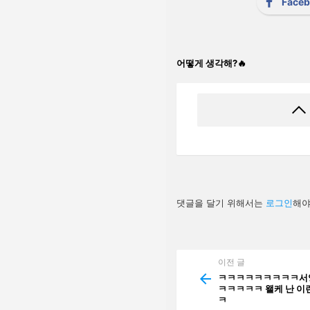
Face
어떻게 생각해?🔥
답
댓글을 달기 위해서는
로그인
해야
글
남
기
기
이전 글
See
more
ㅋㅋㅋㅋㅋㅋㅋㅋㅋ서양의
ㅋㅋㅋㅋㅋ 왤케 난 이
ㅋ