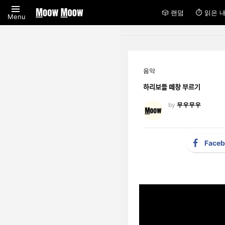
🎲 랜덤
⏱ 읽은 
Menu
음악
하리보들 떼창 부르기
by
무우무우
Face