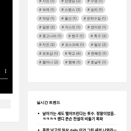
사진
(1)
선생님
(2)
수영
(1)
숙제
(1)
스윙스
(2)
승리
(1)
악당
(1)
울산
(1)
은하수길
(1)
일본
(2)
자스민
(1)
장미란
(1)
중고나라
(1)
짱구
(1)
축구
(3)
치킨
(2)
코스프레
(1)
탈모
(2)
포토샵
(1)
학교
(4)
한혜진
(1)
할머니
(2)
행복
(1)
호날두
(1)
실시간 트렌드
날아가는 새도 떨어뜨린다는 투수. 정말이었음..
ㅋㅋㅋㅋ 랜디 존슨 전설의 비둘기 폭파
흔한 남고의 일상.daily 이거 그린 새끼 나와라ㅡ