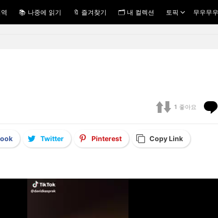
내역
📚 나중에 읽기
🔖 즐겨찾기
🗂 내 컬렉션
토픽
무우무우
1
좋아요
book
Twitter
Pinterest
Copy Link