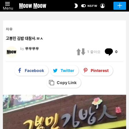
LOGIN
SWITCH
NSFW
Menu
SKIN
자유
고봉민 김밥 대참사.ㅂㅅ
by
무우무우
Comm
1
좋아요
0
Facebook
Twitter
Pinterest
Copy Link