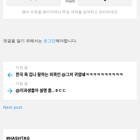
Point
멤버 프로필 페이지에서 투표 내역을 검색하고 관리하세요.
답
댓글을 달기 위해서는
로그인
해야합니다.
글
남
기
기
이전 글
See
more
한국 욕 겁나 잘하는 외쿡인 @그저 귀엽넼ㅋㅋㅋㅋㅋㅋㅋㅋㅋㅋ
다음 글
@이과생들아 설명 좀…ㅎㄷㄷ
Next post
#HASHTAG