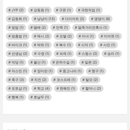
JYP
(2)
강동원
(1)
구몬
(1)
극한직업
(1)
김동희
(1)
냥냥이
(13)
다이어트
(2)
댕댕이
(8)
덮밥
(1)
딸배
(2)
만족
(1)
말죽거리잔혹사
(1)
맞춤법
(1)
메시
(2)
모델
(2)
미녀
(1)
미어캣
(1)
바이크
(1)
박쥐
(1)
복수
(1)
사자
(1)
사진
(1)
선생님
(2)
수영
(1)
숙제
(1)
스윙스
(2)
승리
(1)
악당
(1)
울산
(1)
은하수길
(1)
일본
(2)
자스민
(1)
장미란
(1)
중고나라
(1)
짱구
(1)
축구
(3)
치킨
(2)
코스프레
(1)
탈모
(2)
포토샵
(1)
학교
(4)
한혜진
(1)
할머니
(2)
행복
(1)
호날두
(1)