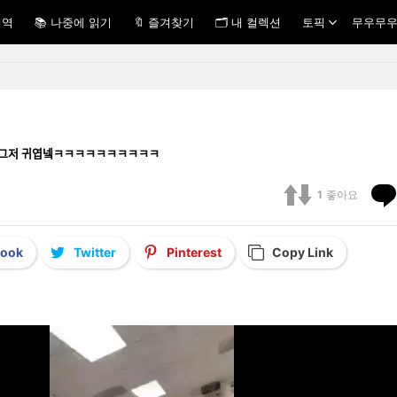
내역
📚 나중에 읽기
🔖 즐겨찾기
🗂 내 컬렉션
토픽
무우무우
쿡인 @그저 귀엽넼ㅋㅋㅋㅋㅋㅋㅋㅋㅋㅋ
1
좋아요
book
Twitter
Pinterest
Copy Link