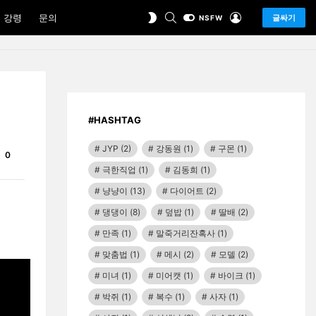
SEARCH
LOGIN
SWITCH
 강령
문의
글싸기
NSFW
SKIN
#HASHTAG
JYP
(2)
강동원
(1)
구몬
(1)
Comments
0
극한직업
(1)
김동희
(1)
냥냥이
(13)
다이어트
(2)
댕댕이
(8)
덮밥
(1)
딸배
(2)
만족
(1)
말죽거리잔혹사
(1)
맞춤법
(1)
메시
(2)
모델
(2)
미녀
(1)
미어캣
(1)
바이크
(1)
박쥐
(1)
복수
(1)
사자
(1)