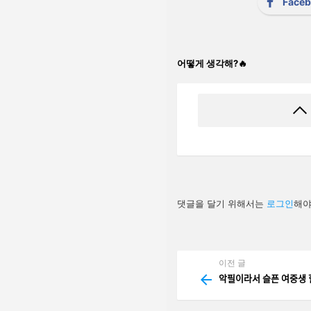
Face
어떻게 생각해?🔥
답
댓글을 달기 위해서는
로그인
해야
글
남
기
기
이전 글
See
more
악필이라서 슬픈 여중새