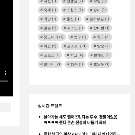
사진
(1)
선생님
(2)
수영
(1)
숙제
(1)
스윙스
(2)
승리
(1)
악당
(1)
울산
(1)
은하수길
(1)
일본
(2)
자스민
(1)
장미란
(1)
중고나라
(1)
짱구
(1)
축구
(3)
치킨
(2)
코스프레
(1)
탈모
(2)
포토샵
(1)
학교
(4)
한혜진
(1)
할머니
(2)
행복
(1)
호날두
(1)
실시간 트렌드
날아가는 새도 떨어뜨린다는 투수. 정말이었음..
ㅋㅋㅋㅋ 랜디 존슨 전설의 비둘기 폭파
흔한 남고의 일상.daily 이거 그린 새끼 나와라ㅡ